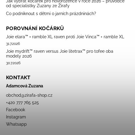
Jak vybrat kočárek pro novorozence v roce 2026 – průvodce
od specialistky Zuzany ze Žirafy
Co podniknout s dětmi o jarních prázdninách?
POROVNÁNÍ KOČÁRKŮ
Joie elara™ + ramble XL raven proti Joie Vinca™ + ramble XL
31.7.2026
Joie mydrift™ raven versus Joie litetrax™ pro tofee oba
modely 2026
30.7.2026
KONTAKT
Adamcová Zuzana
obchod
@
zirafa-shop.cz
+420 777 765 525
Facebook
Instagram
Whatsapp