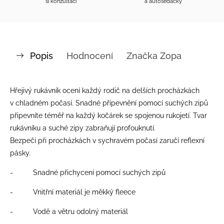
si konzultaci
a autosedačky
Popis
Hodnocení
Značka
Zopa
Hřejivý rukávník ocení každý rodič na delších procházkách
v chladném počasí. Snadné připevnění pomocí suchých zipů
připevníte téměř na každý kočárek se spojenou rukojetí. Tvar
rukávníku a suché zipy zabraňují profouknutí.
Bezpečí při procházkách v sychravém počasí zaručí reflexní
pásky.
- Snadné přichycení pomocí suchých zipů
- Vnitřní materiál je měkký fleece
- Vodě a větru odolný materiál