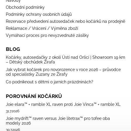
Návody
Obchodní podmínky
Podmínky ochrany osobních údajů
Rezervace předvedení autosedaček nebo kočárků na prodejně
Reklamace / Vrácení / Výměna zboží
Vymáhací proces pro nevyzvednuté zásilky
BLOG
Kočárky, autosedačky z okolí Ústí nad Orlicí | Showroom 19 km
– Dětský obchůdek Žirafa
Jak vybrat kočárek pro novorozence v roce 2026 – průvodce
od specialistky Zuzany ze Žirafy
Co podniknout s dětmi o jarních prázdninách?
POROVNÁNÍ KOČÁRKŮ
Joie elara™ + ramble XL raven proti Joie Vinca™ + ramble XL
31.7.2026
Joie mydrift™ raven versus Joie litetrax™ pro tofee oba
modely 2026
30.7.2026