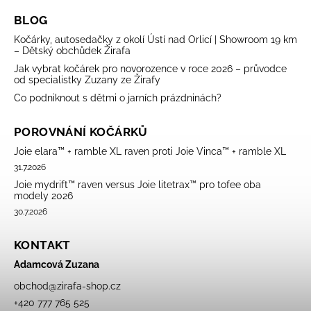
BLOG
Kočárky, autosedačky z okolí Ústí nad Orlicí | Showroom 19 km
– Dětský obchůdek Žirafa
Jak vybrat kočárek pro novorozence v roce 2026 – průvodce
od specialistky Zuzany ze Žirafy
Co podniknout s dětmi o jarních prázdninách?
POROVNÁNÍ KOČÁRKŮ
Joie elara™ + ramble XL raven proti Joie Vinca™ + ramble XL
31.7.2026
Joie mydrift™ raven versus Joie litetrax™ pro tofee oba
modely 2026
30.7.2026
KONTAKT
Adamcová Zuzana
obchod
@
zirafa-shop.cz
+420 777 765 525