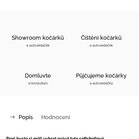
Showroom kočárků
Čištění kočárků
a autosedaček
a autosedaček
Domluvte
Půjčujeme kočárky
si konzultaci
a autosedačky
Popis
Hodnocení
Proč byste si měli vybrat právě tyto softshellové