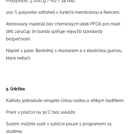
Prodyšnost: 5 000 g / m2 / 24 hod.
100 % polyester softshell s funkční membránou a fleecem.
Atestovaný materiál bez chemických látek PFOA pro malé
děti zaručují, že bunda splňuje nejvyšší standardy
bezpečnosti.
Náplet v pase: Bavlněný s elastanem a s elastickou gumou,
která netlačí.
5. Údržba
Kalhoty jednoduše omyjete čistou vodou a vlhkým hadříkem.
Praní: v pračce na 30°C bez aviváže.
Sušení: můžete sušit v sušičce pouze s programem za
studena.