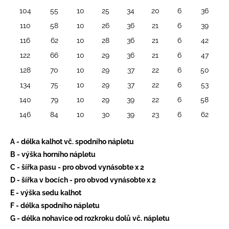
104
55
10
25
34
20
6
36
110
58
10
26
36
21
6
39
116
62
10
28
36
21
6
42
122
66
10
29
36
21
6
47
128
70
10
29
37
22
6
50
134
75
10
29
37
22
6
53
140
79
10
29
39
22
6
58
146
84
10
30
39
23
6
62
A - délka kalhot vč. spodního nápletu
B - výška horního nápletu
C - šířka pasu - pro obvod vynásobte x 2
D - šířka v bocích - pro obvod vynásobte x 2
E - výška sedu kalhot
F - délka spodního nápletu
G - délka nohavice od rozkroku dolů vč. nápletu