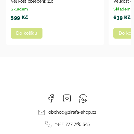
Velikost oblečení: 98
oblečení: 
Skladem
Skladem
639 Kč
699 Kč
Do košíku
Do koš
Facebook
Instagram
Whatsapp
obchod
@
zirafa-shop.cz
+420 777 765 525