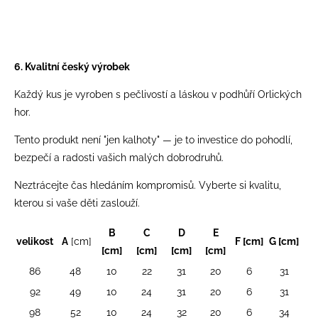
6. Kvalitní český výrobek
Každý kus je vyroben s pečlivostí a láskou v podhůří Orlických
hor.
Tento produkt není "jen kalhoty" — je to investice do pohodlí,
bezpečí a radosti vašich malých dobrodruhů.
Neztrácejte čas hledáním kompromisů. Vyberte si kvalitu,
kterou si vaše děti zaslouží.
B
C
D
E
velikost
A
[cm]
F [cm]
G [cm]
[cm]
[cm]
[cm]
[cm]
86
48
10
22
31
20
6
31
92
49
10
24
31
20
6
31
98
52
10
24
32
20
6
34