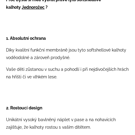
kalhoty
Jednorožec
?
1. Absolutní ochrana
Díky kvalitní funkční membráně jsou tyto softshellové kalhoty
voděodolné a zároveň prodyšné.
Vaše děti zůstanou v suchu a pohodlí i při nejdivočejších hrách
na hřišti či ve vlhkém lese.
2. Rostoucí design
Unikátní vysoký bavlněný náplet v pase a na nohavicích
zajišťuje, že kalhoty rostou s vaším dítětem.