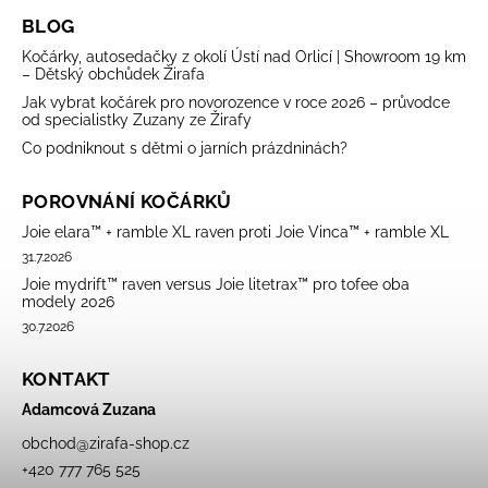
BLOG
Kočárky, autosedačky z okolí Ústí nad Orlicí | Showroom 19 km
– Dětský obchůdek Žirafa
Jak vybrat kočárek pro novorozence v roce 2026 – průvodce
od specialistky Zuzany ze Žirafy
Co podniknout s dětmi o jarních prázdninách?
POROVNÁNÍ KOČÁRKŮ
Joie elara™ + ramble XL raven proti Joie Vinca™ + ramble XL
31.7.2026
Joie mydrift™ raven versus Joie litetrax™ pro tofee oba
modely 2026
30.7.2026
KONTAKT
Adamcová Zuzana
obchod
@
zirafa-shop.cz
+420 777 765 525