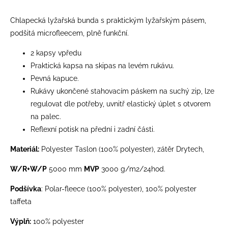
Chlapecká lyžařská bunda s praktickým lyžařským pásem,
podšitá microfleecem, plně funkční.
2 kapsy vpředu
Praktická kapsa na skipas na levém rukávu.
Pevná kapuce.
Rukávy ukončené stahovacím páskem na suchý zip, lze
regulovat dle potřeby, uvnitř elastický úplet s otvorem
na palec.
Reflexní potisk na přední i zadní části.
Materiál:
Polyester Taslon (100% polyester), zátěr Drytech,
W/R+W/P
5000 mm
MVP
3000 g/m2/24hod.
Podšívka
: Polar-fleece (100% polyester), 100% polyester
taffeta
Výplň:
100% polyester