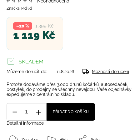
Neohodnoceno
Značka:
Pidilidi
1 399 Kč
–20 %
1 119 Kč
SKLADEM
Můžeme doručit do:
11.8.2026
Možnosti doručení
Protože dodáváme přes 3.000 druhů kočárků, autosedaček,
postýlek, do prodejny se všechny nevejdou. Vaše objednávky
expedujeme z centrálního skladu.
PŘIDAT DO KOŠÍKU
Detailní informace
Zeptat se
Hlídat
Sdílet