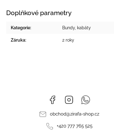
Doplňkové parametry
Kategorie
:
Bundy, kabáty
Záruka
:
2 roky
Facebook
Instagram
Whatsapp
obchod
@
zirafa-shop.cz
+420 777 765 525