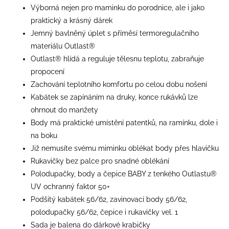
Výborná nejen pro maminku do porodnice, ale i jako
praktický a krásný dárek
Jemný bavlněný úplet s příměsí termoregulačního
materiálu Outlast®
Outlast® hlídá a reguluje tělesnu teplotu, zabraňuje
propocení
Zachování teplotního komfortu po celou dobu nošení
Kabátek se zapínáním na druky, konce rukávků lze
ohrnout do manžety
Body má praktické umístění patentků, na ramínku, dole i
na boku
Již nemusíte svému miminku oblékat body přes hlavičku
Rukavičky bez palce pro snadné oblékání
Polodupačky, body a čepice BABY z tenkého Outlastu®
UV ochranný faktor 50+
Podšitý kabátek 56/62, zavinovací body 56/62,
polodupačky 56/62, čepice i rukavičky vel. 1
Sada je balena do dárkové krabičky