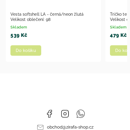
Vesta softshell LA - černá/neon žlutá
Tričko te
Velikost oblečení: 98
Velikost o
Skladem
Skladem
539 Kč
479 Kč
Do košíku
Do koš
Facebook
Instagram
Whatsapp
obchod
@
zirafa-shop.cz