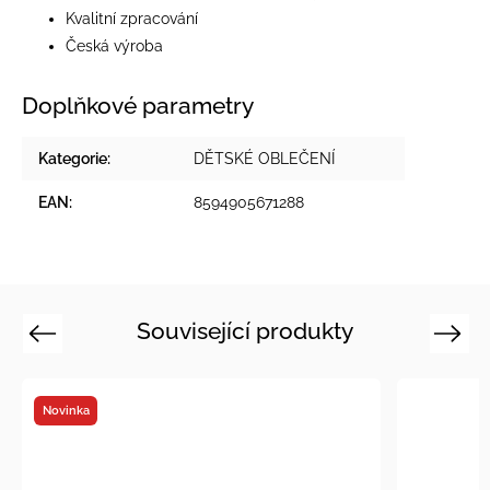
Kvalitní zpracování
Česká výroba
Doplňkové parametry
Kategorie
:
DĚTSKÉ OBLEČENÍ
EAN
:
8594905671288
Související produkty
Previous
Next
a