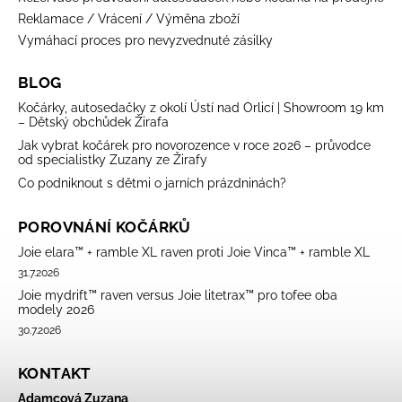
Reklamace / Vrácení / Výměna zboží
Vymáhací proces pro nevyzvednuté zásilky
BLOG
Kočárky, autosedačky z okolí Ústí nad Orlicí | Showroom 19 km
– Dětský obchůdek Žirafa
Jak vybrat kočárek pro novorozence v roce 2026 – průvodce
od specialistky Zuzany ze Žirafy
Co podniknout s dětmi o jarních prázdninách?
POROVNÁNÍ KOČÁRKŮ
Joie elara™ + ramble XL raven proti Joie Vinca™ + ramble XL
31.7.2026
Joie mydrift™ raven versus Joie litetrax™ pro tofee oba
modely 2026
30.7.2026
KONTAKT
Adamcová Zuzana