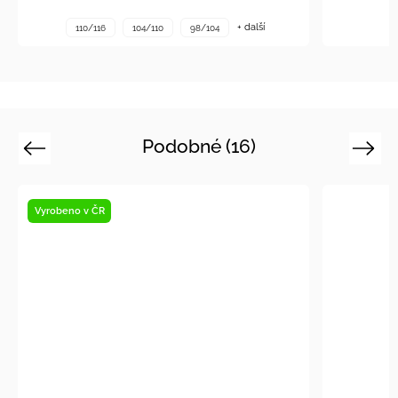
+ další
110/116
104/110
98/104
Podobné (16)
Previous
Next
Vyrobeno v ČR