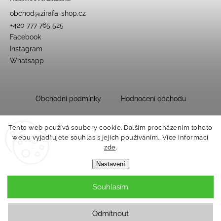
obchod
@
zirafa-shop.cz
+420 777 765 525
Facebook
Instagram
Whatsapp
Obchodní podmínky
Hodnocení obchodu
Tento web používá soubory cookie. Dalším procházením tohoto
webu vyjadřujete souhlas s jejich používáním.. Více informací
zde
.
Nastavení
Souhlasím
Copyright 2026
Dětský obchůdek Žirafa
. Všechna práva vyhrazena.
Upravit nastavení cookies
Odmítnout
Grafický návrh vytvořil a nakódoval
Shoptak.cz