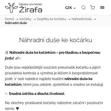
CZK
Domů
/
Kočárky
/
Doplňky ke kočárku
/
Náhradní kola
/
Náhradní duše
Náhradní duše ke kočárku
🛒
Náhradní duše ke kočárkům – pro hladkou a bezpečnou
jízdu!
👶✨
Duše jsou nejdůležitější součástí pneumatik kočárku a jejich
pravidelná kontrola a výměna je klíčem k bezproblémové
jízdě. V naší nabídce najdete kvalitní
náhradní duše ke
kočárkům
, které jsou odolné, spolehlivé a snadno se instalují.
✨
Snadná údržba a dlouhá životnost.
Na všechny prodávané kočárky nabízíme záruční i pozáruční
servis. 💖