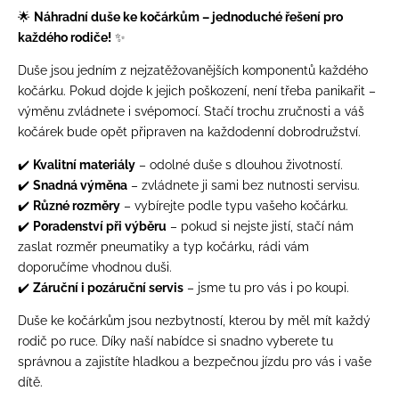
🌟
Náhradní duše ke kočárkům – jednoduché řešení pro
každého rodiče!
✨
Duše jsou jedním z nejzatěžovanějších komponentů každého
kočárku. Pokud dojde k jejich poškození, není třeba panikařit –
výměnu zvládnete i svépomocí. Stačí trochu zručnosti a váš
kočárek bude opět připraven na každodenní dobrodružství.
✔️
Kvalitní materiály
– odolné duše s dlouhou životností.
✔️
Snadná výměna
– zvládnete ji sami bez nutnosti servisu.
✔️
Různé rozměry
– vybírejte podle typu vašeho kočárku.
✔️
Poradenství při výběru
– pokud si nejste jistí, stačí nám
zaslat rozměr pneumatiky a typ kočárku, rádi vám
doporučíme vhodnou duši.
✔️
Záruční i pozáruční servis
– jsme tu pro vás i po koupi.
Duše ke kočárkům jsou nezbytností, kterou by měl mít každý
rodič po ruce. Díky naší nabídce si snadno vyberete tu
správnou a zajistíte hladkou a bezpečnou jízdu pro vás i vaše
dítě.