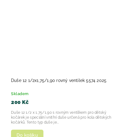
Duše 12 1/2x1,75/1,90 rovný ventilek 5574 2025
Skladem
200 Kč
Duše 12 1/2 x 1,75/1,90 s rovným ventílkem pro dětský
kočárek je speciální vnitřní duše určená pro kola dětských
kočárků. Tento typ duše je...
Do košíku