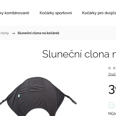
ky kombinované
Kočárky sportovní
Kočárky pro dvojč
 clony
/
Sluneční clona na kočárek
Sluneční clona 
Znač
3
Může