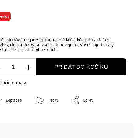
inka
ože dodáváme přes 3.000 druhů kočárků, autosedaček,
ýlek, do prodejny se všechny nevejdou. Vaše objednávky
dujeme z centrálního skladu.
PŘIDAT DO KOŠÍKU
ilní informace
Zeptat se
Hlídat
Sdílet