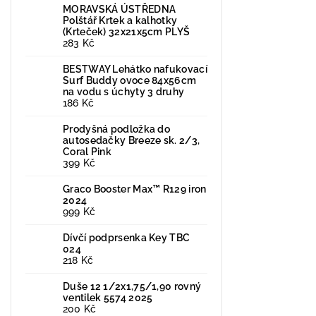
MORAVSKÁ ÚSTŘEDNA
Polštář Krtek a kalhotky
(Krteček) 32x21x5cm PLYŠ
283 Kč
BESTWAY Lehátko nafukovací
Surf Buddy ovoce 84x56cm
na vodu s úchyty 3 druhy
186 Kč
Prodyšná podložka do
autosedačky Breeze sk. 2/3,
Coral Pink
399 Kč
Graco Booster Max™ R129 iron
2024
999 Kč
Dívčí podprsenka Key TBC
024
218 Kč
Duše 12 1/2x1,75/1,90 rovný
ventilek 5574 2025
200 Kč