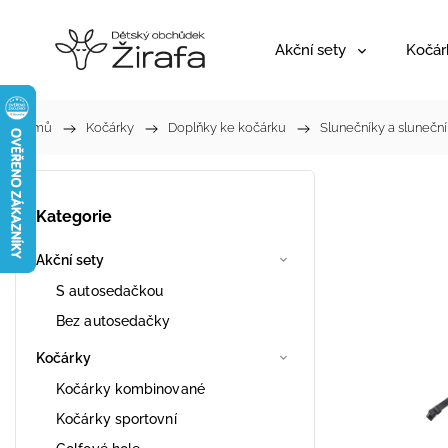
Akční sety
Kočár
Domů
/
Kočárky
/
Doplňky ke kočárku
/
Slunečníky a sluneční
Kategorie
Akční sety
S autosedačkou
Bez autosedačky
Kočárky
Kočárky kombinované
Kočárky sportovní