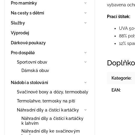
Pro maminky
vybavena ochr
Na cesty s dětmi
Prací štítek:
Služby
UVA 50
Výprodej
88% pol
Dárkové poukazy
12% spa
Pro dospělé
Doplňko
Sportovní obuv
Dámská obuv
Kategorie
:
Nádobí a stolování
EAN
:
Svačinové boxy a dózy, termoobaly
Termolahve, termosky na pití
Náhradní díly a čistící kartáčky
Náhradní díly a čistící kartáčky
k lahvím
Náhradní díly ke svačinovým