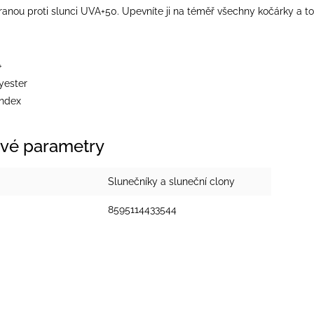
anou proti slunci UVA+50. Upevníte ji na téměř všechny kočárky a
+
yester
ndex
vé parametry
Slunečníky a sluneční clony
8595114433544