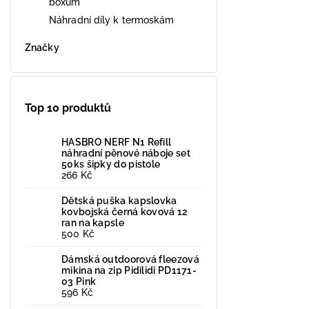
boxům
Náhradní díly k termoskám
Značky
Top 10 produktů
HASBRO NERF N1 Refill
náhradní pěnové náboje set
50ks šipky do pistole
266 Kč
Dětská puška kapslovka
kovbojská černá kovová 12
ran na kapsle
500 Kč
Dámská outdoorová fleezová
mikina na zip Pidilidi PD1171-
03 Pink
596 Kč