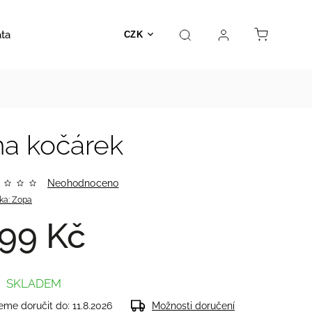
ata
Autosedačky
Hračky
Prodejna
Kontakt
CZK
na kočárek
Neohodnoceno
ka:
Zopa
99 Kč
SKLADEM
me doručit do:
11.8.2026
Možnosti doručení