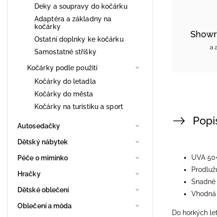
Deky a soupravy do kočárku
Adaptéra a základny na
kočárky
Showr
Ostatní doplnky ke kočárku
a 
Samostatné stříšky
Kočárky podle použití
Kočárky do letadla
Kočárky do města
Kočárky na turistiku a sport
Popi
Autosedačky
Dětský nábytek
UVA 50
Péče o miminko
Prodlužuj
Hračky
Snadné 
Dětské oblečení
Vhodná 
Oblečení a móda
Do horkých let