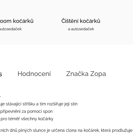
oom kočárků
Čištění kočárků
autosedaček
a autosedaček
Hodnocení
Značka
Zopa
s
+
e stávající stříšku a tím rozšiřuje její stín
připevnění za pomocí spon
pro téměř všechny kočárky
ních dnů plných slunce je určena clona na kočárek, která prodlužuje stáv