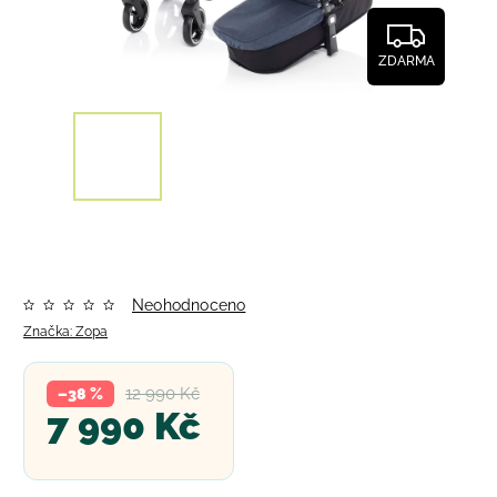
ZDARMA
Neohodnoceno
Značka:
Zopa
12 990 Kč
–38 %
7 990 Kč