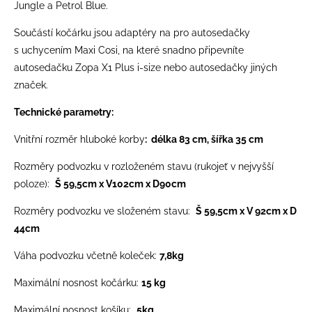
Jungle a Petrol Blue.
Součástí kočárku jsou adaptéry na pro autosedačky
s uchycením Maxi Cosi, na které snadno připevníte
autosedačku Zopa X1 Plus i-size nebo autosedačky jiných
značek.
Technické parametry:
Vnitřní rozměr hluboké korby
: délka 83 cm, šířka 35 cm
Rozměry podvozku v rozloženém stavu (rukojeť v nejvyšší
poloze):
Š 59,5cm x V102cm x D90cm
Rozměry podvozku ve složeném stavu:
Š 59,5cm x V 92cm x D
44cm
Váha podvozku včetně koleček:
7,8kg
Maximální nosnost kočárku:
15 kg
Maximální nosnost košíku:
5kg