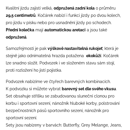
Kvalitní jízdu zajistí velká,
odpružená zadní kola
o průměru
29,5 centimetrů
. Kočárek nabízí i funkci jízdy po dvou kolech,
pro jízdu v písku nebo pro usnadnění jízdy po schodech.
Přední kolečka
mají
automatickou aretaci
a jsou také
odpružená
.
Samozřejmostí je pak
výškově nastavitelná rukojeť
, která je
stejně jako odnímatelná hrazda potažena
ekokůží
. Kočárek
lze snadno složit. Podvozek i ve složeném stavu sám stojí,
proti rozložení ho jistí pojistka.
Podvozek nabízíme ve čtyřech barevných kombinacích.
K podvozku si můžete vybrat
barevný set dle svého vkusu
.
Set obsahuje stříšku se zabudovanou sluneční clonou pro
korbu i sportovní sezení, nánožník hluboké korby, polstrování
bezpečnostních pásů sportovního sezení, nánožník pro
sportovní sezení.
Sety jsou nabízeny v barvách: Butterfly, Grey Melange, Jeans,