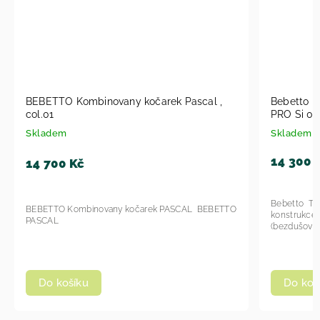
BEBETTO Kombinovany kočarek Pascal ,
Bebetto 
col.01
PRO Si 03 
Skladem
Skladem
14 300 
14 700 Kč
Bebetto TOR
BEBETTO Kombinovany kočarek PASCAL BEBETTO
konstrukce,
PASCAL
(bezdušová -
Do košíku
Do koš