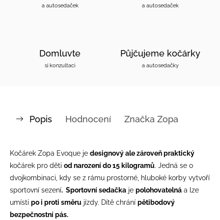
a autosedaček
a autosedaček
Domluvte
Půjčujeme kočárky
si konzultaci
a autosedačky
Popis
Hodnocení
Značka
Zopa
Kočárek Zopa
Evoque je
designový ale zároveň praktický
kočárek pro děti
od narození do 15 kilogramů
. Jedná se o
dvojkombinaci, kdy se z rámu prostorné, hluboké korby vytvoří
sportovní sezení
. Sportovní sedačka
je
polohovatelná
a lze
umísti
po i proti směru
jízdy. Dítě chrání
pětibodový
bezpečnostní pás.