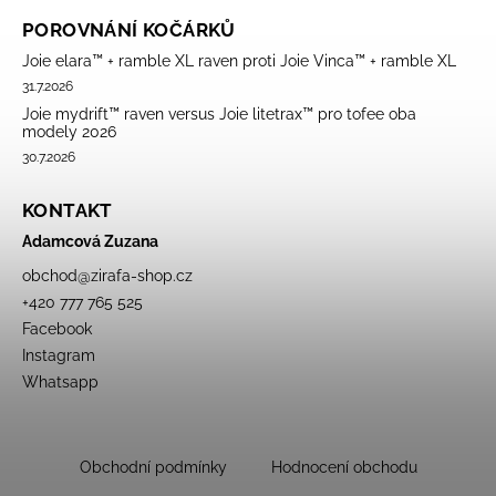
POROVNÁNÍ KOČÁRKŮ
Joie elara™ + ramble XL raven proti Joie Vinca™ + ramble XL
31.7.2026
Joie mydrift™ raven versus Joie litetrax™ pro tofee oba
modely 2026
30.7.2026
KONTAKT
Adamcová Zuzana
obchod
@
zirafa-shop.cz
+420 777 765 525
Facebook
Instagram
Whatsapp
Obchodní podmínky
Hodnocení obchodu