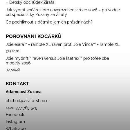
– Dětský obchůdek Žirafa
Jak vybrat kočárek pro novorozence v roce 2026 – průvodce
od specialistky Zuzany ze Žirafy
Co podniknout s dětmi o jarních prázdninách?
POROVNÁNÍ KOČÁRKŮ
Joie elara™ + ramble XL raven proti Joie Vinca™ + ramble XL
31.7.2026
Joie mydrift™ raven versus Joie litetrax™ pro tofee oba
modely 2026
30.7.2026
KONTAKT
Adamcová Zuzana
obchod
@
zirafa-shop.cz
+420 777 765 525
Facebook
Instagram
Whatsapp