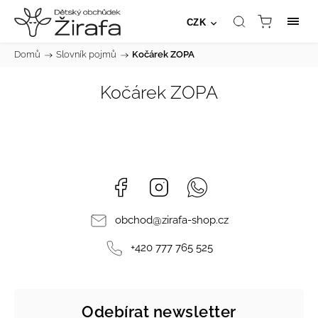
CZK
Domů
/
Slovník pojmů
/
Kočárek ZOPA
Kočárek ZOPA
Facebook
Instagram
Whatsapp
obchod
@
zirafa-shop.cz
+420 777 765 525
Odebírat newsletter