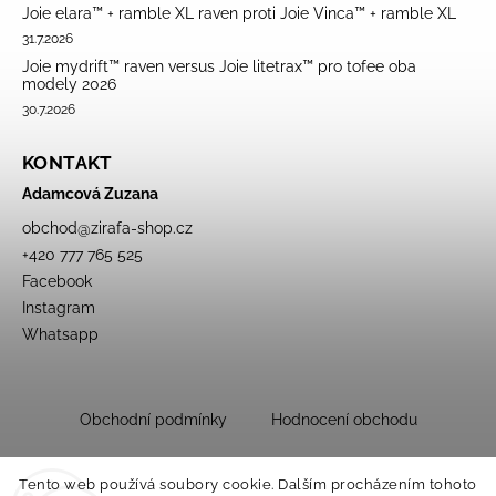
Joie elara™ + ramble XL raven proti Joie Vinca™ + ramble XL
31.7.2026
Joie mydrift™ raven versus Joie litetrax™ pro tofee oba
modely 2026
30.7.2026
KONTAKT
Adamcová Zuzana
obchod
@
zirafa-shop.cz
+420 777 765 525
Facebook
Instagram
Whatsapp
Obchodní podmínky
Hodnocení obchodu
Tento web používá soubory cookie. Dalším procházením tohoto