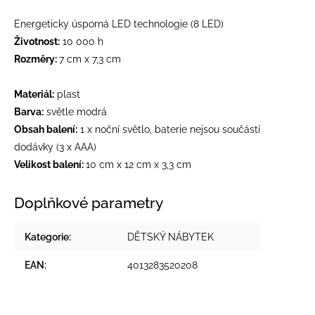
Energeticky úsporná LED technologie (8 LED)
Životnost:
10 000 h
Rozměry:
7 cm x 7,3 cm
Materiál:
plast
Barva:
světle modrá
Obsah balení:
1 x noční světlo, baterie nejsou součástí
dodávky (3 x AAA)
Velikost balení:
10 cm x 12 cm x 3,3 cm
Doplňkové parametry
Kategorie
:
DĚTSKÝ NÁBYTEK
EAN
:
4013283520208