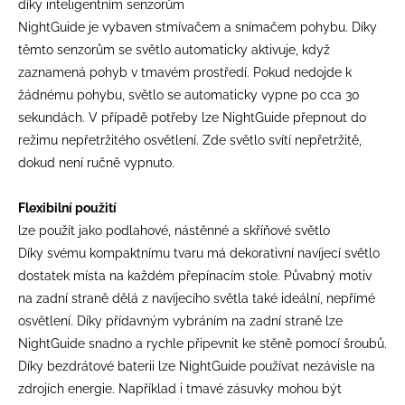
díky inteligentním senzorům
NightGuide je vybaven stmívačem a snímačem pohybu. Díky
těmto senzorům se světlo automaticky aktivuje, když
zaznamená pohyb v tmavém prostředí. Pokud nedojde k
žádnému pohybu, světlo se automaticky vypne po cca 30
sekundách. V případě potřeby lze NightGuide přepnout do
režimu nepřetržitého osvětlení. Zde světlo svítí nepřetržitě,
dokud není ručně vypnuto.
Flexibilní použití
lze použít jako podlahové, nástěnné a skříňové světlo
Díky svému kompaktnímu tvaru má dekorativní navíjecí světlo
dostatek místa na každém přepínacím stole. Půvabný motiv
na zadní straně dělá z navíjecího světla také ideální, nepřímé
osvětlení. Díky přídavným vybráním na zadní straně lze
NightGuide snadno a rychle připevnit ke stěně pomocí šroubů.
Díky bezdrátové baterii lze NightGuide používat nezávisle na
zdrojích energie. Například i tmavé zásuvky mohou být