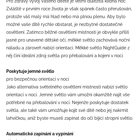
Pro zdravý vývoj Vašeho dítěte je velmi důležitá klidná noc.
Zvláště v prvním roce života je však spánek často přerušován,
protože váš malý má hlad nebo má plnou plenu. Aby bylo
možné vaše dítě rychle obstarat, je nezbytné dostatečné
osvětlení. Zatímco běžné osvětlení místnosti je obvykle příliš
jasné pro unavené dětské oči, měkké světlo zachovává noční
náladu a zároveň nabízí orientaci. Měkké světlo NightGuide z
něj činí ideální zdroj světla pro přebalování a kojení v noci.
Poskytuje jemné světlo
pro bezpečnou orientaci v noci
Jako alternativa světelného osvětlení místnosti nabízí světlo
orientaci v noci. Jemné světlo vám umožní okamžitě najít vše
potřebné na přebalování v noci. Nejenže poskytuje dostatek
světla, ale také vám umožňuje kojit své dítě nebo jej nakrmit
lahvičkou, aniž byste museli zapínat do očí bijící stropní světlo.
Automatické zapínání a vypínání