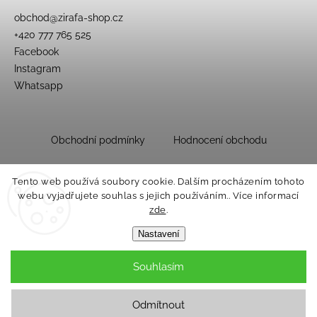
obchod
@
zirafa-shop.cz
+420 777 765 525
Facebook
Instagram
Whatsapp
Obchodní podmínky
Hodnocení obchodu
Tento web používá soubory cookie. Dalším procházením tohoto
webu vyjadřujete souhlas s jejich používáním.. Více informací
zde
.
Nastavení
Souhlasím
Copyright 2026
Dětský obchůdek Žirafa
. Všechna práva vyhrazena.
Upravit nastavení cookies
Odmítnout
Grafický návrh vytvořil a nakódoval
Shoptak.cz