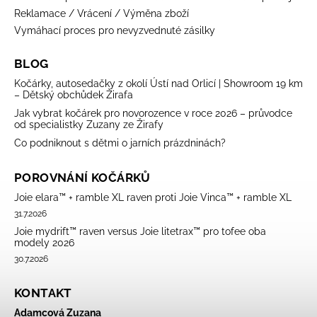
Reklamace / Vrácení / Výměna zboží
Vymáhací proces pro nevyzvednuté zásilky
BLOG
Kočárky, autosedačky z okolí Ústí nad Orlicí | Showroom 19 km
– Dětský obchůdek Žirafa
Jak vybrat kočárek pro novorozence v roce 2026 – průvodce
od specialistky Zuzany ze Žirafy
Co podniknout s dětmi o jarních prázdninách?
POROVNÁNÍ KOČÁRKŮ
Joie elara™ + ramble XL raven proti Joie Vinca™ + ramble XL
31.7.2026
Joie mydrift™ raven versus Joie litetrax™ pro tofee oba
modely 2026
30.7.2026
KONTAKT
Adamcová Zuzana