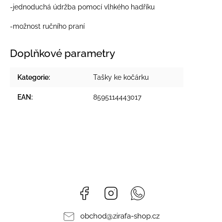
-jednoduchá údržba pomocí vlhkého hadříku
-možnost ručního praní
Doplňkové parametry
Kategorie
:
Tašky ke kočárku
EAN
:
8595114443017
Facebook
Instagram
Whatsapp
obchod
@
zirafa-shop.cz