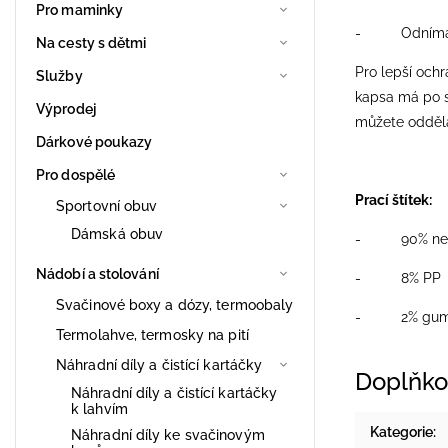
Pro maminky
- Odnímateln
Na cesty s dětmi
Pro lepší ochr
Služby
kapsa má po s
Výprodej
můžete odděla
Dárkové poukazy
Pro dospělé
Prací štítek:
Sportovní obuv
Dámská obuv
- 90% neo
Nádobí a stolování
- 8% PP
Svačinové boxy a dózy, termoobaly
- 2% gu
Termolahve, termosky na pití
Náhradní díly a čistící kartáčky
Doplňko
Náhradní díly a čistící kartáčky
k lahvím
Kategorie
:
Náhradní díly ke svačinovým