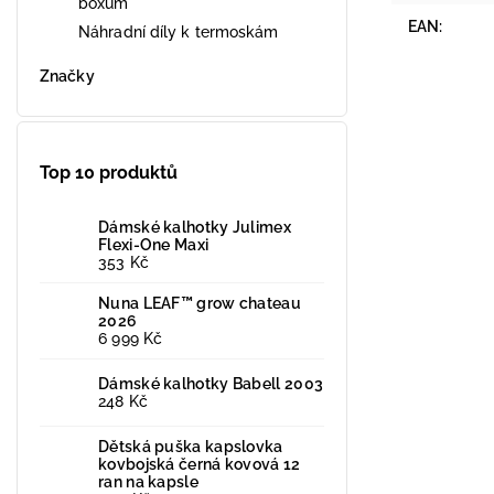
boxům
EAN
:
Náhradní díly k termoskám
Značky
Top 10 produktů
Dámské kalhotky Julimex
Flexi-One Maxi
353 Kč
Nuna LEAF™ grow chateau
2026
6 999 Kč
Dámské kalhotky Babell 2003
248 Kč
Dětská puška kapslovka
kovbojská černá kovová 12
ran na kapsle