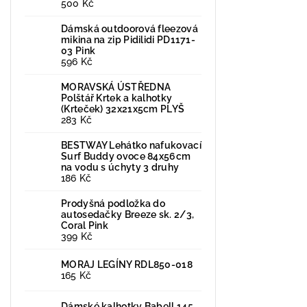
500 Kč
Dámská outdoorová fleezová
mikina na zip Pidilidi PD1171-
03 Pink
596 Kč
MORAVSKÁ ÚSTŘEDNA
Polštář Krtek a kalhotky
(Krteček) 32x21x5cm PLYŠ
283 Kč
BESTWAY Lehátko nafukovací
Surf Buddy ovoce 84x56cm
na vodu s úchyty 3 druhy
186 Kč
Prodyšná podložka do
autosedačky Breeze sk. 2/3,
Coral Pink
399 Kč
MORAJ LEGÍNY RDL850-018
165 Kč
Dámské kalhotky Babell 145