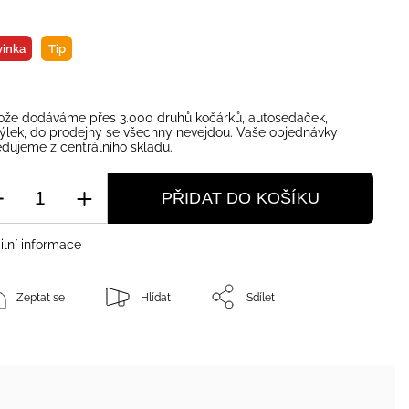
inka
Tip
ože dodáváme přes 3.000 druhů kočárků, autosedaček,
ýlek, do prodejny se všechny nevejdou. Vaše objednávky
dujeme z centrálního skladu.
PŘIDAT DO KOŠÍKU
ilní informace
Zeptat se
Hlídat
Sdílet