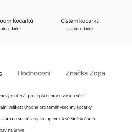
oom kočárků
Čištění kočárků
autosedaček
a autosedaček
Hodnocení
Značka
Zopa
s
 materiál pro lepší ochranu vašich věcí
í velikost vhodná pro téměř všechny kočárky
m na suché zipy lze upevnit k většině kočárků
y na lahve