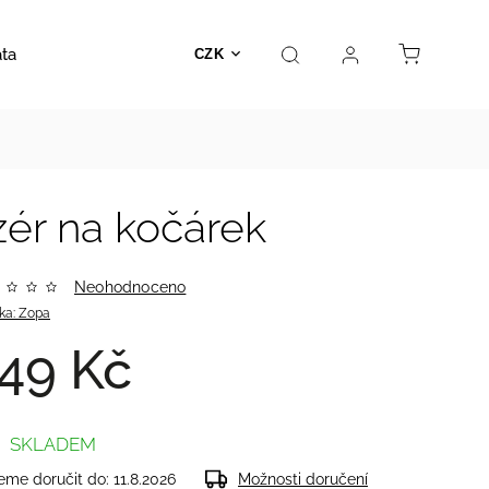
ata
Autosedačky
Hračky
Prodejna
Kontakt
CZK
ér na kočárek
Neohodnoceno
ka:
Zopa
49 Kč
SKLADEM
me doručit do:
11.8.2026
Možnosti doručení