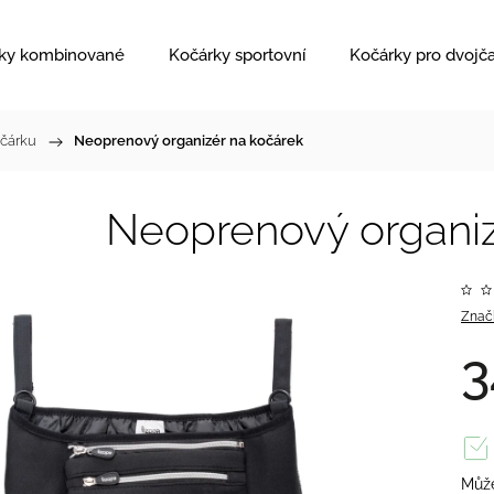
ky kombinované
Kočárky sportovní
Kočárky pro dvojč
očárku
/
Neoprenový organizér na kočárek
Neoprenový organiz
Znač
3
Může