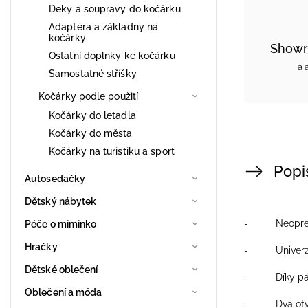
Deky a soupravy do kočárku
Adaptéra a základny na
kočárky
Showr
Ostatní doplnky ke kočárku
a 
Samostatné stříšky
Kočárky podle použití
Kočárky do letadla
Kočárky do města
Kočárky na turistiku a sport
Popi
Autosedačky
Dětský nábytek
- Neoprenový
Péče o miminko
Hračky
- Univerzáln
Dětské oblečení
- Díky pásků
Oblečení a móda
- Dva otvor