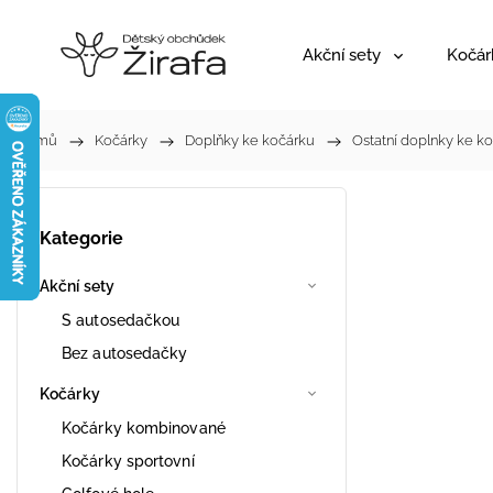
Akční sety
Kočár
Domů
/
Kočárky
/
Doplňky ke kočárku
/
Ostatní doplnky ke k
Kategorie
Akční sety
S autosedačkou
Bez autosedačky
Kočárky
Kočárky kombinované
Kočárky sportovní