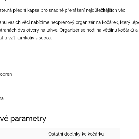
á přední kapsa pro snadné přenášení nejdůležitějších věcí
anu vašich věcí nabízíme neoprenový organizér na kočárek, který lépe 
tranách dva otvory na lahve. Organizér se hodí na většinu kočárků 
t a vzít kamkoliv s sebou.
pren
ma
vé parametry
Ostatní doplnky ke kočárku