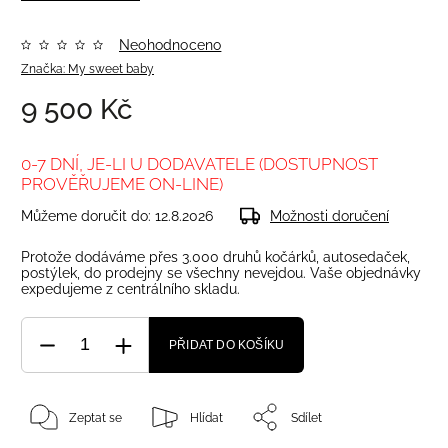
Neohodnoceno
Značka:
My sweet baby
9 500 Kč
0-7 DNÍ, JE-LI U DODAVATELE (DOSTUPNOST
PROVĚŘUJEME ON-LINE)
Můžeme doručit do:
12.8.2026
Možnosti doručení
Protože dodáváme přes 3.000 druhů kočárků, autosedaček,
postýlek, do prodejny se všechny nevejdou. Vaše objednávky
expedujeme z centrálního skladu.
PŘIDAT DO KOŠÍKU
Zeptat se
Hlídat
Sdílet