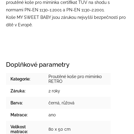
proutěné koše pro miminka certifikat TUV na shodu s
normami PN-EN 1130-1:2001 a PN-EN 1130-2:2001.
Koše MY SWEET BABY jsou zárukou nejvyšší bezpečnosti pro
dítě v Evropě.
Doplňkové parametry
Proutěné koše pro miminko
Kategorie
:
RETRO
Záruka
:
2 roky
Barva
:
černá
,
růžová
Matrace
:
ano
Velikost
80 x 50 cm
matrace
: