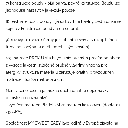
7) konstrukce boudy - bílá barva, pevné konstukce. Boudu lze
jednoduše nastavit v jakékoliv poloze.
8) bavlněné obšití boudy - je ušito z bílé bavlny. Jednoduše se
sejme z konstrukce boudy a dá se prát.
9) kovový podvozek černý je stabilní, pevný a s rukojetí (není
třeba se nahýbat k dítěti oproti jiným košům).
10) matrace PREMIUM s bílým snímatelným pracím potahem
z vysoce jakostní stlačené pružné vlákniny, vhodná pro
alergiky, struktura materiálu zaručuje kvalitní provzdušnění
matrace, tlušťka matrace 4 cm.
Není v ceně koše a je možno doobjednat (u objednávky
připište do poznámky):
- vyměna matrace PREMIUM za matraci kokosovou (doplatek
499,-Kč),
Společnost MY SWEET BABY jako jediná v Evropě získala na