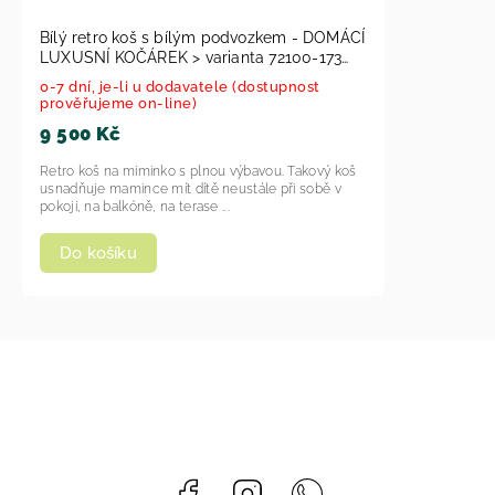
Bílý retro koš s bílým podvozkem - DOMÁCÍ
LUXUSNÍ KOČÁREK > varianta 72100-173
2026
0-7 dní, je-li u dodavatele (dostupnost
prověřujeme on-line)
9 500 Kč
Retro koš na miminko s plnou výbavou. Takový koš
usnadňuje mamince mít dítě neustále při sobě v
pokoji, na balkóně, na terase ...
Do košíku
Facebook
Instagram
Whatsapp