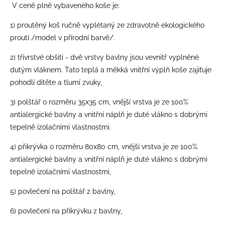
V ceně plně vybaveného koše je:
1) proutěný koš ručně vyplétaný ze zdravotně ekologického
proutí /model v přírodní barvě/.
2) třívrstvé obšití - dvě vrstvy bavlny jsou vevnitř vyplněné
dutým vláknem. Tato teplá a měkká vnitřní výplň koše zajiťuje
pohodlí dítěte a tlumí zvuky,
3) polštář o rozměru 35x35 cm, vnější vrstva je ze 100%
antialergické bavlny a vnitřní náplň je duté vlákno s dobrými
tepelně izolačními vlastnostmi.
4) přikrývka o rozměru 80x80 cm, vnější vrstva je ze 100%
antialergické bavlny a vnitřní náplň je duté vlákno s dobrými
tepelně izolačními vlastnostmi,
5) povlečení na polštář z bavlny,
6) povlečení na přikrývku z bavlny,