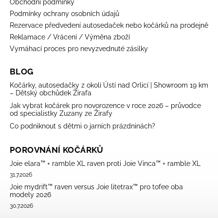
Obchodní podmínky
Podmínky ochrany osobních údajů
Rezervace předvedení autosedaček nebo kočárků na prodejně
Reklamace / Vrácení / Výměna zboží
Vymáhací proces pro nevyzvednuté zásilky
BLOG
Kočárky, autosedačky z okolí Ústí nad Orlicí | Showroom 19 km
– Dětský obchůdek Žirafa
Jak vybrat kočárek pro novorozence v roce 2026 – průvodce
od specialistky Zuzany ze Žirafy
Co podniknout s dětmi o jarních prázdninách?
POROVNÁNÍ KOČÁRKŮ
Joie elara™ + ramble XL raven proti Joie Vinca™ + ramble XL
31.7.2026
Joie mydrift™ raven versus Joie litetrax™ pro tofee oba
modely 2026
30.7.2026