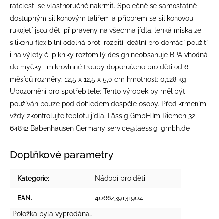
ratolesti se vlastnoručně nakrmit. Společně se samostatně
dostupným silikonovým talířem a příborem se silikonovou
rukojetí jsou děti připraveny na všechna jídla. lehká miska ze
silikonu flexibilní odolná proti rozbití ideální pro domácí použití
i na výlety či pikniky roztomilý design neobsahuje BPA vhodná
do myčky i mikrovlnné trouby doporučeno pro děti od 6
měsíců rozměry: 12,5 x 12,5 x 5,0 cm hmotnost: 0,128 kg
Upozornění pro spotřebitele: Tento výrobek by měl být
používán pouze pod dohledem dospělé osoby. Před krmením
vždy zkontrolujte teplotu jídla. Lässig GmbH Im Riemen 32
64832 Babenhausen Germany service@laessig-gmbh.de
Doplňkové parametry
Kategorie
:
Nádobí pro děti
EAN
:
4066239131904
Položka byla vyprodána…