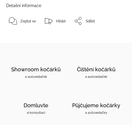
Detailní informace
Zeptat se
Hlídat
Sdílet
Showroom kočárků
Čištění kočárků
a autosedaček
a autosedaček
Domluvte
Půjčujeme kočárky
si konzultaci
a autosedačky