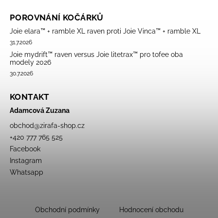
POROVNÁNÍ KOČÁRKŮ
Joie elara™ + ramble XL raven proti Joie Vinca™ + ramble XL
31.7.2026
Joie mydrift™ raven versus Joie litetrax™ pro tofee oba
modely 2026
30.7.2026
KONTAKT
Adamcová Zuzana
obchod
@
zirafa-shop.cz
+420 777 765 525
Facebook
Instagram
Whatsapp
Obchodní podmínky
Hodnocení obchodu