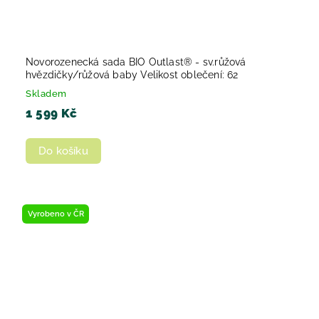
Novorozenecká sada BIO Outlast® - sv.růžová
hvězdičky/růžová baby Velikost oblečení: 62
Skladem
1 599 Kč
Do košíku
Vyrobeno v ČR