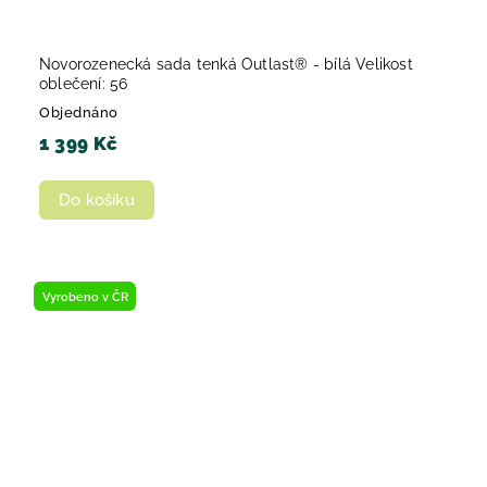
Novorozenecká sada tenká Outlast® - bílá Velikost
oblečení: 56
Objednáno
1 399 Kč
Do košíku
Vyrobeno v ČR