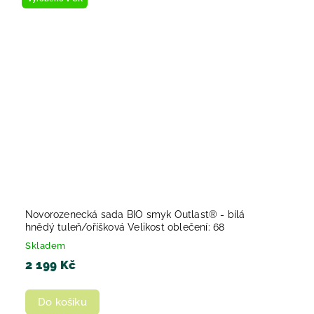
Novorozenecká sada BIO smyk Outlast® - bílá
hnědý tuleň/oříšková Velikost oblečení: 68
Skladem
2 199 Kč
Do košíku