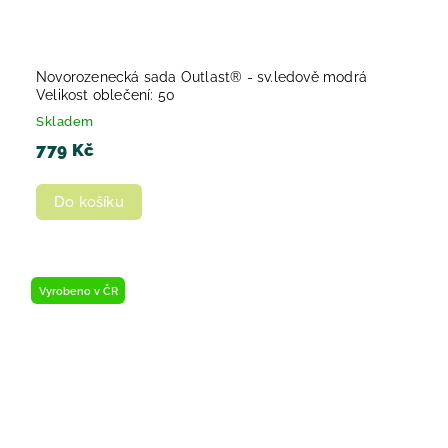
Novorozenecká sada Outlast® - sv.ledově modrá
Velikost oblečení: 50
Skladem
779 Kč
Do košíku
Vyrobeno v ČR