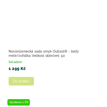
Novorozenecká sada smyk Outlast® - šedý
melír/zvířátka Velikost oblečení: 50
Skladem
1 299 Kč
Do košíku
Vyrobeno v ČR