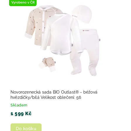
Vyrobeno v ČR
Nejprodávanější
Abecedně
Novorozenecká sada BIO Outlast® - béžová
hvězdičky/bílá Velikost oblečení: 56
Skladem
1 599 Kč
Do košíku