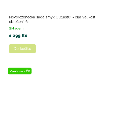
Novorozenecká sada smyk Outlast® - bílá Velikost
oblečení: 62
Skladem
1 299 Kč
Do košíku
Vyrobeno v ČR