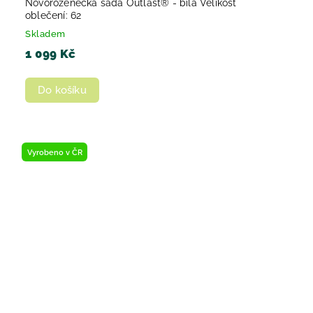
Novorozenecká sada Outlast® - bílá Velikost
oblečení: 62
Skladem
1 099 Kč
Do košíku
Vyrobeno v ČR