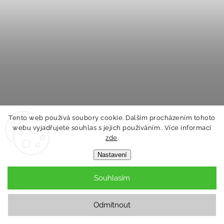
Tento web používá soubory cookie. Dalším procházením tohoto
webu vyjadřujete souhlas s jejich používáním.. Více informací
zde
.
Nastavení
Novorozenecká sada tenká Outlast® - sv.meruňková
Souhlasím
Velikost oblečení: 56
Skladem
Odmítnout
1 399 Kč