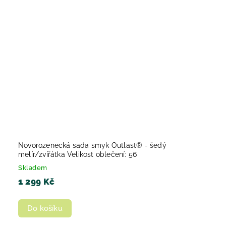
Novorozenecká sada smyk Outlast® - šedý
melír/zvířátka Velikost oblečení: 56
Skladem
1 299 Kč
Do košíku