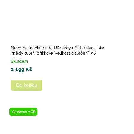
Novorozenecká sada BIO smyk Outlast® - bílá
hnědý tuleň/oříšková Velikost oblečení: 56
Skladem
2 199 Kč
Do košíku
Vyrobeno v ČR