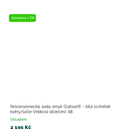
Vyrobeno v ČR
Novorozenecká sada smyk Outlast® - bílá sv.hnědé
květy/latte Velikost oblečení: 68
Skladem
2 199 Kč