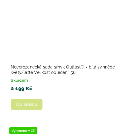
Novorozenecká sada smyk Outlast® - bílá sv.hnědé
květy/latte Velikost oblečení: 56
Skladem
2 199 Kč
Do košíku
Vyrobeno v ČR