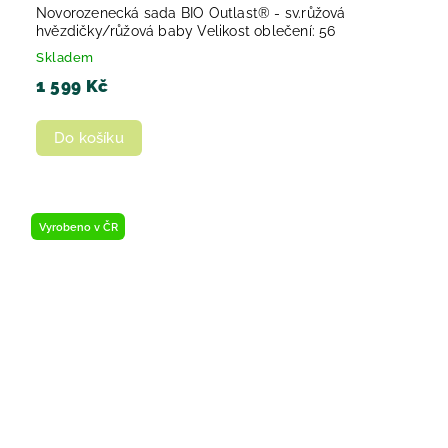
Novorozenecká sada BIO Outlast® - sv.růžová
hvězdičky/růžová baby Velikost oblečení: 56
Skladem
1 599 Kč
Do košíku
Vyrobeno v ČR