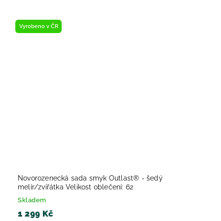
Vyrobeno v ČR
Novorozenecká sada smyk Outlast® - šedý
melír/zvířátka Velikost oblečení: 62
Skladem
1 299 Kč