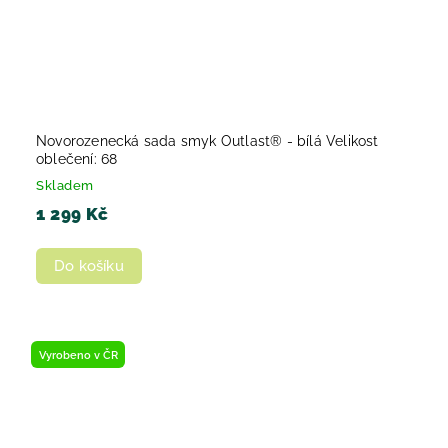
Novorozenecká sada smyk Outlast® - bílá Velikost
oblečení: 68
Skladem
1 299 Kč
Do košíku
Vyrobeno v ČR