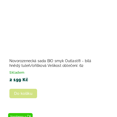
Novorozenecká sada BIO smyk Outlast® - bílá
hnědý tuleň/oříšková Velikost oblečení: 62
Skladem
2 199 Kč
Do košíku
Vyrobeno v ČR