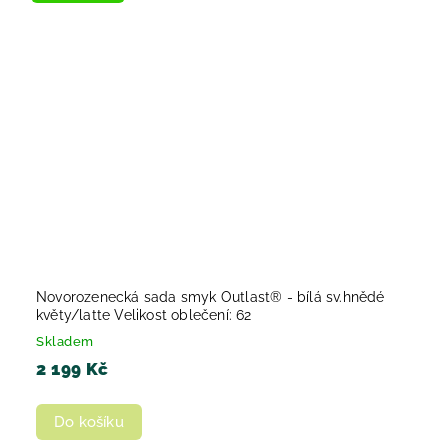
Novorozenecká sada smyk Outlast® - bílá sv.hnědé
květy/latte Velikost oblečení: 62
Skladem
2 199 Kč
Do košíku