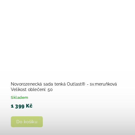
Novorozenecká sada tenká Outlast® - sv.meruňková
Velikost oblečení: 50
Skladem
1 399 Kč
Do košíku