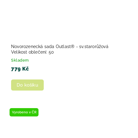
Novorozenecká sada Outlast® - sv.starorůžová
Velikost oblečení: 50
Skladem
779 Kč
Do košíku
Vyrobeno v ČR