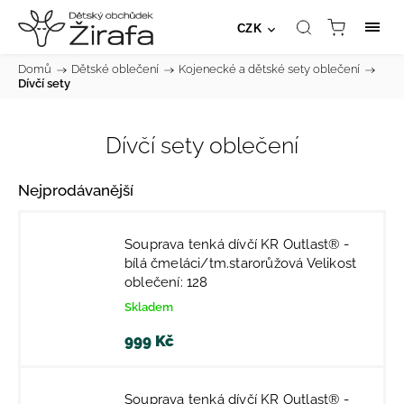
CZK
Domů
/
Dětské oblečení
/
Kojenecké a dětské sety oblečení
/
Dívčí sety
Dívčí sety oblečení
Nejprodávanější
Souprava tenká dívčí KR Outlast® -
bílá čmeláci/tm.starorůžová Velikost
oblečení: 128
Skladem
999 Kč
Souprava tenká dívčí KR Outlast® -