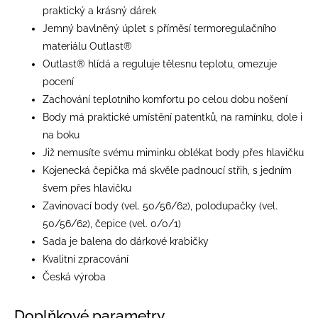
praktický a krásný dárek
Jemný bavlněný úplet s příměsí termoregulačního
materiálu Outlast®
Outlast® hlídá a reguluje tělesnu teplotu, omezuje
pocení
Zachování teplotního komfortu po celou dobu nošení
Body má praktické umístění patentků, na ramínku, dole i
na boku
Již nemusíte svému miminku oblékat body přes hlavičku
Kojenecká čepička má skvěle padnoucí střih, s jedním
švem přes hlavičku
Zavinovací body (vel. 50/56/62), polodupačky (vel.
50/56/62), čepice (vel. 0/0/1)
Sada je balena do dárkové krabičky
Kvalitní zpracování
Česká výroba
Doplňkové parametry