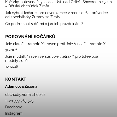
Kočárky, autosedačky z okolí Ústí nad Orlicí | Showroom 19 km
– Dětský obchůdek Žirafa
Jak vybrat kočárek pro novorozence v roce 2026 – průvodce
od specialistky Zuzany ze Žirafy
Co podniknout s dětmi o jarních prázdninách?
POROVNÁNÍ KOČÁRKŮ
Joie elara™ + ramble XL raven proti Joie Vinca™ + ramble XL
31.7.2026
Joie mydrift™ raven versus Joie litetrax™ pro tofee oba
modely 2026
30.7.2026
KONTAKT
Adamcová Zuzana
obchod
@
zirafa-shop.cz
+420 777 765 525
Facebook
Instagram