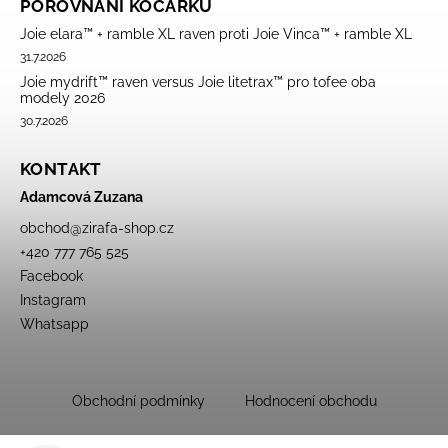
POROVNÁNÍ KOČÁRKŮ
Joie elara™ + ramble XL raven proti Joie Vinca™ + ramble XL
31.7.2026
Joie mydrift™ raven versus Joie litetrax™ pro tofee oba
modely 2026
30.7.2026
KONTAKT
Adamcová Zuzana
obchod
@
zirafa-shop.cz
+420 777 765 525
Facebook
Instagram
Whatsapp
Obchodní podmínky
Hodnocení obchodu