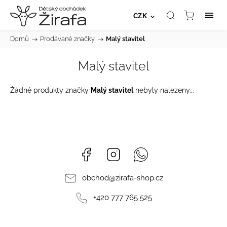
CZK
Domů
/
Prodávané značky
/
Malý stavitel
Malý stavitel
Žádné produkty značky
Malý stavitel
nebyly nalezeny...
Facebook
Instagram
Whatsapp
obchod
@
zirafa-shop.cz
+420 777 765 525