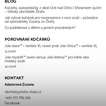
BLOG
Kočárky, autosedačky z okolí Ústí nad Orlicí | Showroom 19 km
– Dětský obchůdek Žirafa
Jak vybrat kočárek pro novorozence v roce 2026 – průvodce
od specialistky Zuzany ze Žirafy
Co podniknout s dětmi o jarních prázdninách?
POROVNÁNÍ KOČÁRKŮ
Joie elara™ + ramble XL raven proti Joie Vinca™ + ramble XL
31.7.2026
Joie mydrift™ raven versus Joie litetrax™ pro tofee oba
modely 2026
30.7.2026
KONTAKT
Adamcová Zuzana
obchod
@
zirafa-shop.cz
+420 777 765 525
Facebook