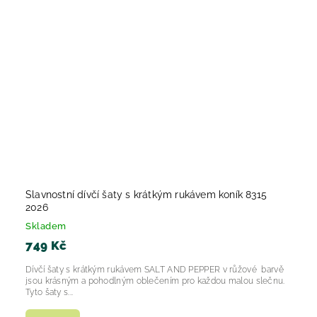
Slavnostní dívčí šaty s krátkým rukávem koník 8315
2026
Skladem
749 Kč
Dívčí šaty s krátkým rukávem SALT AND PEPPER v růžové barvě
jsou krásným a pohodlným oblečením pro každou malou slečnu.
Tyto šaty s...