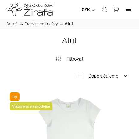
CZK
Domů
/
Prodávané značky
/
Atut
Atut
Doporučujeme
Nejlevnější
Nejdražší
Tip
Nejprodávanější
Vystaveno na prodejně
Abecedně