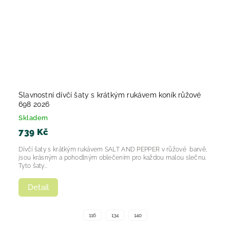
Slavnostní dívčí šaty s krátkým rukávem koník růžové
698 2026
Skladem
739 Kč
Dívčí šaty s krátkým rukávem SALT AND PEPPER v růžové barvě,
jsou krásným a pohodlným oblečením pro každou malou slečnu.
Tyto šaty...
Detail
116
134
140