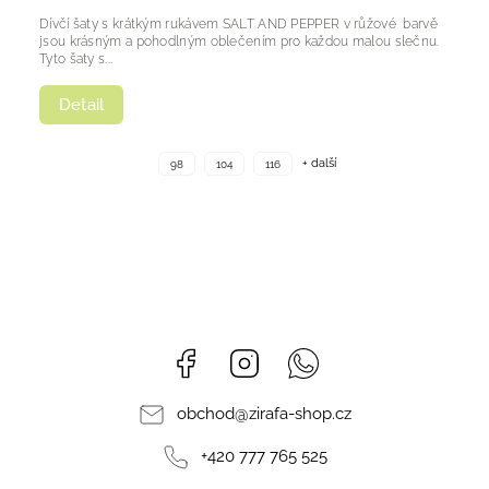
Dívčí šaty s krátkým rukávem SALT AND PEPPER v růžové barvě
jsou krásným a pohodlným oblečením pro každou malou slečnu.
Tyto šaty s...
Detail
+ další
98
104
116
Facebook
Instagram
Whatsapp
obchod
@
zirafa-shop.cz
+420 777 765 525