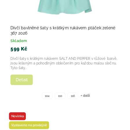
Dívčí bavlněné šaty s krátkým rukávem ptáček zelené
367 2026
Skladem
599 Kč
Dívčí šaty s krátkým rukávem SALT AND PEPPER v růžové barvě,
jsou krásným a pohodlným oblečením pro každou malou slečnu.
Tyto šaty...
Detail
+ další
104
110
116
Novinka
Vystaveno na prodejně