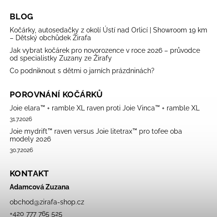
BLOG
Kočárky, autosedačky z okolí Ústí nad Orlicí | Showroom 19 km
– Dětský obchůdek Žirafa
Jak vybrat kočárek pro novorozence v roce 2026 – průvodce
od specialistky Zuzany ze Žirafy
Co podniknout s dětmi o jarních prázdninách?
POROVNÁNÍ KOČÁRKŮ
Joie elara™ + ramble XL raven proti Joie Vinca™ + ramble XL
31.7.2026
Joie mydrift™ raven versus Joie litetrax™ pro tofee oba
modely 2026
30.7.2026
KONTAKT
Adamcová Zuzana
obchod
@
zirafa-shop.cz
+420 777 765 525