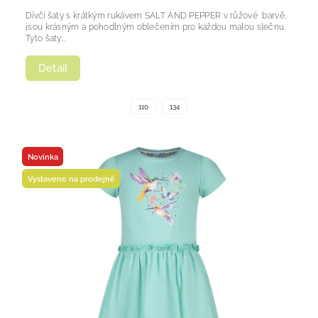
Dívčí šaty s krátkým rukávem SALT AND PEPPER v růžové barvě,
jsou krásným a pohodlným oblečením pro každou malou slečnu.
Tyto šaty...
Detail
110
134
Novinka
Vystaveno na prodejně