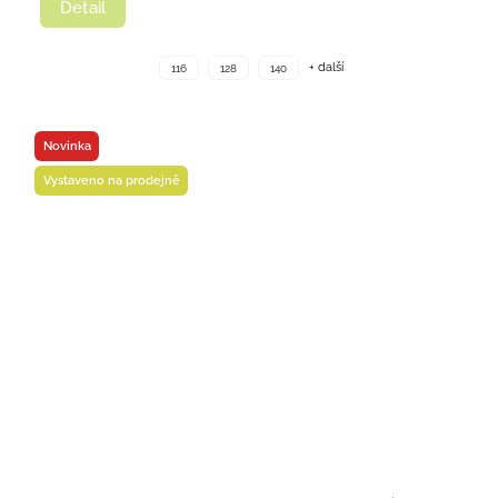
Detail
+ další
116
128
140
Novinka
Vystaveno na prodejně