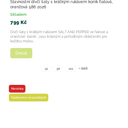
Slavnostní dívčí šaty s krátkým rukávem koník fialová,
oranžová 586 2026
Skladem
799 Kč
Dívčí šaty s krátkým rukávem SALT AND PEPPER ve fialové a
oranžové barvě, jsou krásným a pohodlným oblečením pro
každou malou...
Detail
+ další
92
98
104
Novinka
Vystaveno na prodejně