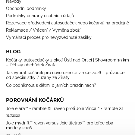
Návody
Obchodní podmínky
Podmínky ochrany osobních údajů
Rezervace předvedení autosedaček nebo kočárků na prodejně
Reklamace / Vrácení / Výměna zboží
Vymáhací proces pro nevyzvednuté zásilky
BLOG
Kočárky, autosedačky z okolí Ústí nad Orlicí | Showroom 19 km
– Dětský obchůdek Žirafa
Jak vybrat kočárek pro novorozence v roce 2026 – průvodce
od specialistky Zuzany ze Žirafy
Co podniknout s dětmi o jarních prázdninách?
POROVNÁNÍ KOČÁRKŮ
Joie elara™ + ramble XL raven proti Joie Vinca™ + ramble XL
31.7.2026
Joie mydrift™ raven versus Joie litetrax™ pro tofee oba
modely 2026
30.7.2026