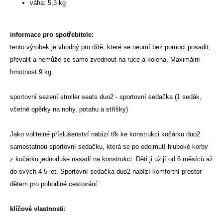
váha: 5,3 kg
informace pro spotřebitele:
tento výrobek je vhodný pro dítě, které se neumí bez pomoci posadit,
převalit a nemůže se samo zvednout na ruce a kolena. Maximální
hmotnost 9 kg.
sportovní sezení stroller seats duo2 - sportovní sedačka (1 sedák,
včetně opěrky na nohy, potahu a stříšky)
Jako volitelné příslušenství nabízí tfk ke konstrukci kočárku duo2
samostatnou sportovní sedačku, která se po odejmutí hluboké korby
z kočárku jednoduše nasadí na konstrukci. Děti ji užijí od 6 měsíců až
do svých 4-5 let. Sportovní sedačka duo2 nabízí komfortní prostor
dětem pro pohodlné cestování.
klíčové vlastnosti: