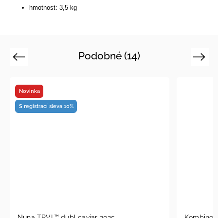
hmotnost: 3,5 kg
Podobné (14)
Previous
Next
Kombinovaný kočárek pro dvojčata Bebetto
A