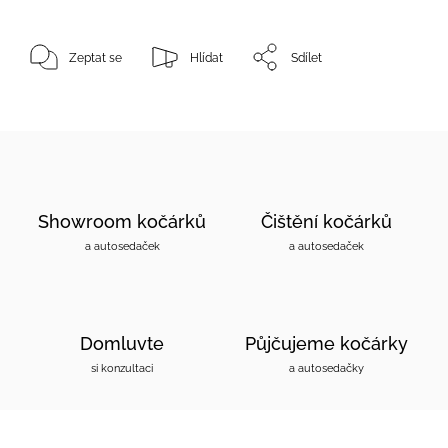
Zeptat se
Hlídat
Sdílet
Showroom kočárků
Čištění kočárků
a autosedaček
a autosedaček
Domluvte
Půjčujeme kočárky
si konzultaci
a autosedačky