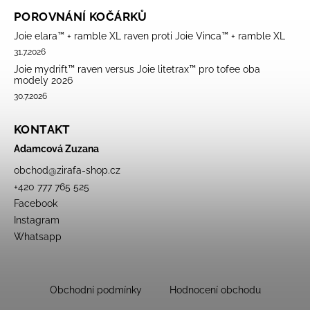
POROVNÁNÍ KOČÁRKŮ
Joie elara™ + ramble XL raven proti Joie Vinca™ + ramble XL
31.7.2026
Joie mydrift™ raven versus Joie litetrax™ pro tofee oba
modely 2026
30.7.2026
KONTAKT
Adamcová Zuzana
obchod
@
zirafa-shop.cz
+420 777 765 525
Facebook
Instagram
Whatsapp
Obchodní podmínky
Hodnocení obchodu