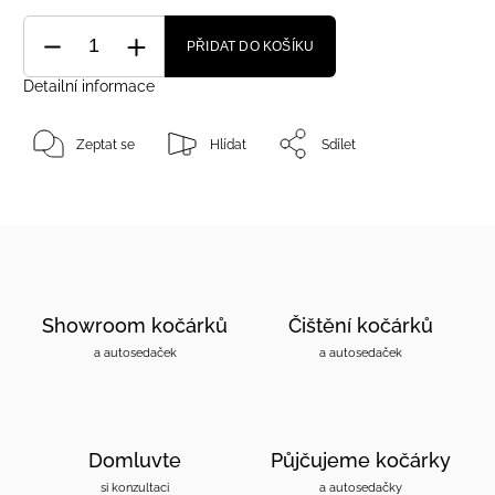
PŘIDAT DO KOŠÍKU
Detailní informace
Zeptat se
Hlídat
Sdílet
Showroom kočárků
Čištění kočárků
a autosedaček
a autosedaček
Domluvte
Půjčujeme kočárky
si konzultaci
a autosedačky