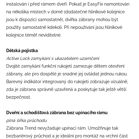
instalován i před rámem dveří. Pokud je EasyFix namontován
na několika místech v domě (dodatečné hliníkové kolejnice
jsou k dispozici samostatně), dvířka zábrany mohou být
použity samostatně kdekoli. Při nepoužívání jsou hliníkové
kolejnice téměř neviditelné.
Dětská pojistka
Active Lock zamykání s ukazatelem uzamčení
Dvojité zamykání funkční rukojeti zamezuje dětem otevření
zábrany, ale pro dospělé je snadné jej ovládat jednou rukou.
Barevný indikátor integrovaný do rukojeti zobrazuje vizuálně,
zda je zábrana správně uzavřená a poskytuje tak ještě větší
bezpečnost.
Dveřní a schodišťová zábrana bez upínacího rámu
plná šířka průchodu
Zábrana Trend nevyžaduje upínací rám. Umožňnuje tak
bezbariérový průchod a je ideální pro montáž na vrchní část