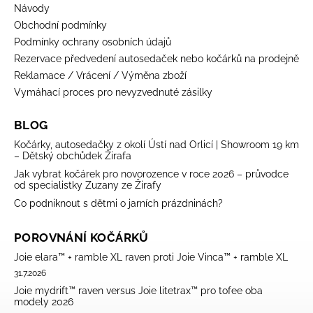
Návody
Obchodní podmínky
Podmínky ochrany osobních údajů
Rezervace předvedení autosedaček nebo kočárků na prodejně
Reklamace / Vrácení / Výměna zboží
Vymáhací proces pro nevyzvednuté zásilky
BLOG
Kočárky, autosedačky z okolí Ústí nad Orlicí | Showroom 19 km
– Dětský obchůdek Žirafa
Jak vybrat kočárek pro novorozence v roce 2026 – průvodce
od specialistky Zuzany ze Žirafy
Co podniknout s dětmi o jarních prázdninách?
POROVNÁNÍ KOČÁRKŮ
Joie elara™ + ramble XL raven proti Joie Vinca™ + ramble XL
31.7.2026
Joie mydrift™ raven versus Joie litetrax™ pro tofee oba
modely 2026