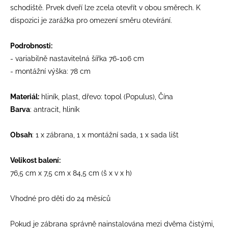
schodiště. Prvek dveří lze zcela otevřít v obou směrech. K
dispozici je zarážka pro omezení směru otevírání.
Podrobnosti:
- variabilně nastavitelná šířka 76-106 cm
- montážní výška: 78 cm
Materiál:
hliník, plast, dřevo: topol (Populus), Čína
Barva
: antracit, hliník
Obsah
: 1 x zábrana, 1 x montážní sada, 1 x sada lišt
Velikost balení:
76,5 cm x 7,5 cm x 84,5 cm (š x v x h)
Vhodné pro děti do 24 měsíců
Pokud je zábrana správně nainstalována mezi dvěma čistými,