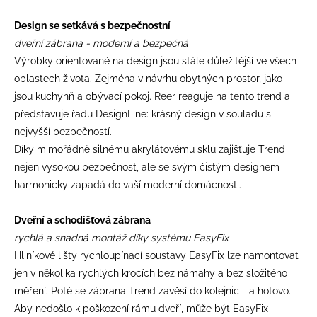
Design se setkává s bezpečnostní
dveřní zábrana - moderní a bezpečná
Výrobky orientované na design jsou stále důležitější ve všech
oblastech života. Zejména v návrhu obytných prostor, jako
jsou kuchynň a obývací pokoj. Reer reaguje na tento trend a
představuje řadu DesignLine: krásný design v souladu s
nejvyšší bezpečností.
Díky mimořádně silnému akrylátovému sklu zajišťuje Trend
nejen vysokou bezpečnost, ale se svým čistým designem
harmonicky zapadá do vaší moderní domácnosti.
Dveřní a schodišťová zábrana
rychlá a snadná montáž díky systému EasyFix
Hliníkové lišty rychloupínací soustavy EasyFix lze namontovat
jen v několika rychlých krocích bez námahy a bez složitého
měření. Poté se zábrana Trend zavěsí do kolejnic - a hotovo.
Aby nedošlo k poškození rámu dveří, může být EasyFix