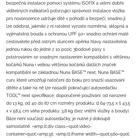
bezpečná instalace pomocí systému ISOFIX a velmi dobře
viditelných indikátorů potvrzující správnost instalace vložka
pro novorozence udržuje dítě v pohodlí a bezpečí, snadno ji
lze odebrat, jakmile z ní ratolest vyroste rozměrná, sklopná a
vyjímatelná bouda s ochranou UPF 50+ snadno ochrání malé
cestovatele před ostrým sluncem opěrka hlavy nastavitelná
jednou rukou do jedné z 10 pozic 3bodové pásy s
polstrováním se snadným nastavením kompatibilní s většinou
kočárků Nuna i velkou většinou kočárků dalších značek
kompatibilní se základnou Nuna BASE™ next, Nuna BASE™
curv, které umožňují natočení do boku pro snazší usazování
dítěte a také na ně lze nasadit pokračující autosedačku
TODL™ next specifikace: doporučené používání: od narození
do 13 kg, od 40 do 87 cm rozměry produktu: d 64-73,5 x š 43,5
x v 58,5 cm váha produktu: 3,8 kg (bez vnitřní vložky a boudy)
Báze není součástí autosedačky, je nutné ji dokoupit
samostatně. +amp;lt;div class=+quot;video-
container+quot;+amp;gt; +amp;lt;iframe width=+quot;560+quot;