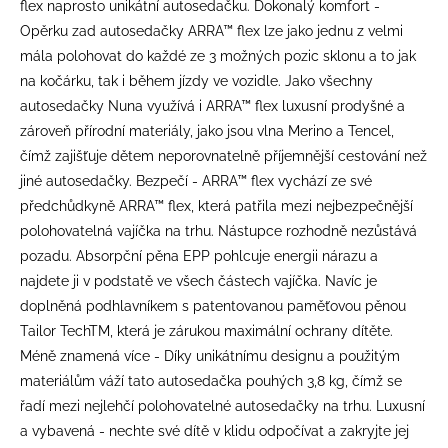
flex naprosto unikátní autosedačku. Dokonalý komfort -
Opěrku zad autosedačky ARRA™ flex lze jako jednu z velmi
mála polohovat do každé ze 3 možných pozic sklonu a to jak
na kočárku, tak i během jízdy ve vozidle. Jako všechny
autosedačky Nuna využívá i ARRA™ flex luxusní prodyšné a
zároveň přírodní materiály, jako jsou vlna Merino a Tencel,
čímž zajišťuje dětem neporovnatelně příjemnější cestování než
jiné autosedačky. Bezpečí - ARRA™ flex vychází ze své
předchůdkyně ARRA™ flex, která patřila mezi nejbezpečnější
polohovatelná vajíčka na trhu. Nástupce rozhodně nezůstává
pozadu. Absorpční pěna EPP pohlcuje energii nárazu a
najdete ji v podstatě ve všech částech vajíčka. Navíc je
doplněná podhlavníkem s patentovanou paměťovou pěnou
Tailor TechTM, která je zárukou maximální ochrany dítěte.
Méně znamená více - Díky unikátnímu designu a použitým
materiálům váží tato autosedačka pouhých 3,8 kg, čímž se
řadí mezi nejlehčí polohovatelné autosedačky na trhu. Luxusní
a vybavená - nechte své dítě v klidu odpočívat a zakryjte jej