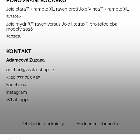
POROVNÁNÍ KOČÁRKŮ
Joie elara™ + ramble XL raven proti Joie Vinca™ + ramble XL
31.7.2026
Joie mydrift™ raven versus Joie litetrax™ pro tofee oba
modely 2026
30.7.2026
KONTAKT
Adamcová Zuzana
obchod
@
zirafa-shop.cz
+420 777 765 525
Facebook
Instagram
Whatsapp
Obchodní podmínky
Hodnocení obchodu