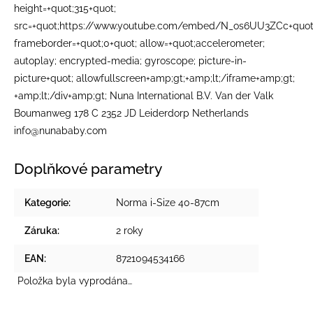
height=+quot;315+quot;
src=+quot;https://www.youtube.com/embed/N_os6UU3ZCc+quot
frameborder=+quot;0+quot; allow=+quot;accelerometer;
autoplay; encrypted-media; gyroscope; picture-in-
picture+quot; allowfullscreen+amp;gt;+amp;lt;/iframe+amp;gt;
+amp;lt;/div+amp;gt; Nuna International B.V. Van der Valk
Boumanweg 178 C 2352 JD Leiderdorp Netherlands
info@nunababy.com
Doplňkové parametry
Kategorie
:
Norma i-Size 40-87cm
Záruka
:
2 roky
EAN
:
8721094534166
Položka byla vyprodána…