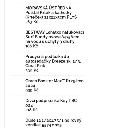
MORAVSKÁ ÚSTŘEDNA
Polštář Krtek a kalhotky
(Krteček) 32x21x5cm PLYŠ
283 Kč
BESTWAY Lehátko nafukovací
Surf Buddy ovoce 84x56cm
na vodu s úchyty 3 druhy
186 Kč
Prodyšná podložka do
autosedačky Breeze sk. 2/3,
Coral Pink
399 Kč
Graco Booster Max™ R129 iron
2024
999 Kč
Dívčí podprsenka Key TBC
024
218 Kč
Duše 12 1/2x1,75/1,90 rovný
ventilek 5574 2025