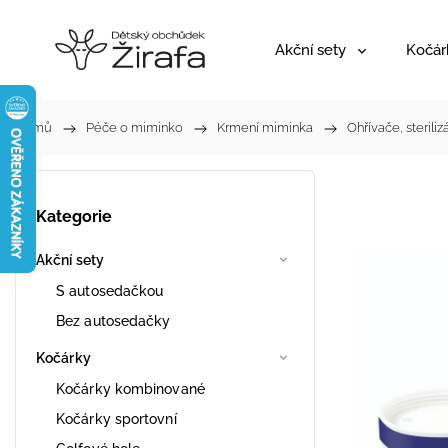
Akční sety
Kočár
Domů
/
Péče o miminko
/
Krmení miminka
/
Ohřívače, sterili
Kategorie
Akční sety
S autosedačkou
Bez autosedačky
Kočárky
Kočárky kombinované
Kočárky sportovní