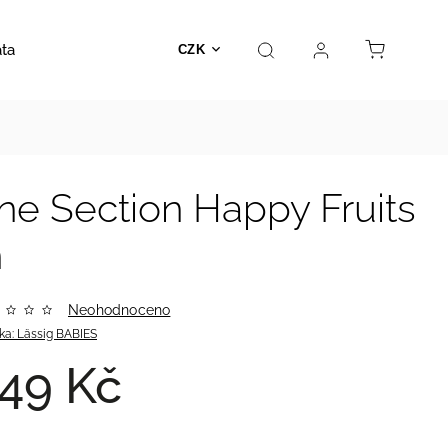
ata
Autosedačky
Hračky
Prodejna
Kontakt
CZK
one Section Happy Fruits
n
Neohodnoceno
ka:
Lässig BABIES
49 Kč