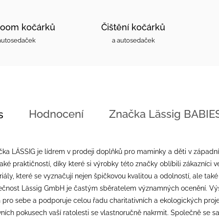
oom kočárků
Čištění kočárků
autosedaček
a autosedaček
Hodnocení
Značka
Lässig BABIE
s
a LÄSSIG je lídrem v prodeji doplňků pro maminky a děti v západní 
aké praktičností, díky které si výrobky této značky oblíbili zákazníc
iály, které se vyznačují nejen špičkovou kvalitou a odolností, ale t
ečnost Lässig GmbH je častým sběratelem významných ocenění. Výs
pro sebe a podporuje celou řadu charitativních a ekologických projek
vních pokusech vaší ratolesti se vlastnoručně nakrmit. Společně se 