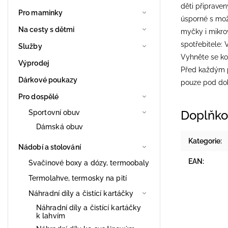
děti připraven
Pro maminky
úsporné s možn
Na cesty s dětmi
myčky i mikro
spotřebitele:
Služby
Vyhněte se ko
Výprodej
Před každým p
Dárkové poukazy
pouze pod do
Pro dospělé
Sportovní obuv
Doplňko
Dámská obuv
Kategorie
:
Nádobí a stolování
EAN
:
Svačinové boxy a dózy, termoobaly
Termolahve, termosky na pití
Náhradní díly a čistící kartáčky
Náhradní díly a čistící kartáčky
k lahvím