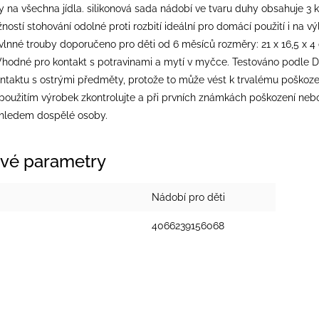
y na všechna jídla. silikonová sada nádobí ve tvaru duhy obsahuje 3 kusy
ostí stohování odolné proti rozbití ideální pro domácí použití i na 
vlnné trouby doporučeno pro děti od 6 měsíců rozměry: 21 x 16,5 x 4 
 Vhodné pro kontakt s potravinami a mytí v myčce. Testováno podle D
ntaktu s ostrými předměty, protože to může vést k trvalému poškozen
oužitím výrobek zkontrolujte a při prvních známkách poškození nebo
hledem dospělé osoby.
vé parametry
Nádobí pro děti
4066239156068