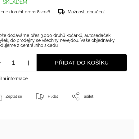
SKLADEM
me doručit do:
11.8.2026
Možnosti doručení
ože dodáváme přes 3.000 druhů kočárků, autosedaček,
ýlek, do prodejny se všechny nevejdou. Vaše objednávky
dujeme z centrálního skladu.
PŘIDAT DO KOŠÍKU
ilní informace
Zeptat se
Hlídat
Sdílet