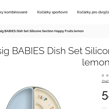
ky kombinované
Kočárky sportovní
Kočárky pro dvojč
sig BABIES Dish Set Silicone Section Happy Fruits lemon
ig BABIES Dish Set Silic
lemo
Znač
5