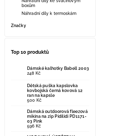
Náhradní díly ke svačinovým
boxům
Náhradní díly k termoskám
Značky
Top 10 produktů
Dámské kalhotky Babell 2003
248 Kč
Dětská puška kapslovka
kovbojská černá kovová 12
ran na kapsle
500 Kč
Dámská outdoorová fleezová
mikina na zip Pidilidi PD1171-
03 Pink
596 Kč