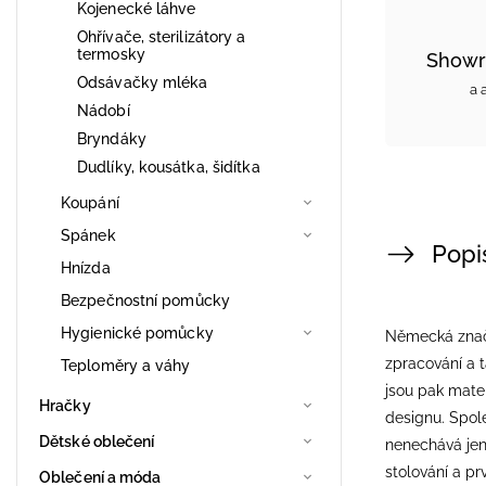
Kojenecké láhve
Ohřívače, sterilizátory a
termosky
Showr
Odsávačky mléka
a 
Nádobí
Bryndáky
Dudlíky, kousátka, šidítka
Koupání
Spánek
Popi
Hnízda
Bezpečnostní pomůcky
Hygienické pomůcky
Německá značk
zpracování a t
Teploměry a váhy
jsou pak mater
Hračky
designu. Spol
Dětské oblečení
nenechává jen 
stolování a pr
Oblečení a móda