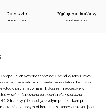
Domluvte
Půjčujeme kočárky
si konzultaci
a autosedačky
S
Evropě. Jejich výrobky se vyznačují velmi vysokou úrovní
i ve více než padesáti zemích světa. Samostatnou kapitolou
aké ekologičností a napomáhají k dosažení nadčasového
ledky svého úspěšného působení si však společnost
tů. Silikonový jídelní set je skvělým pomocníkem při
samostatně dostupným příborem se silikonovou rukojetí jsou