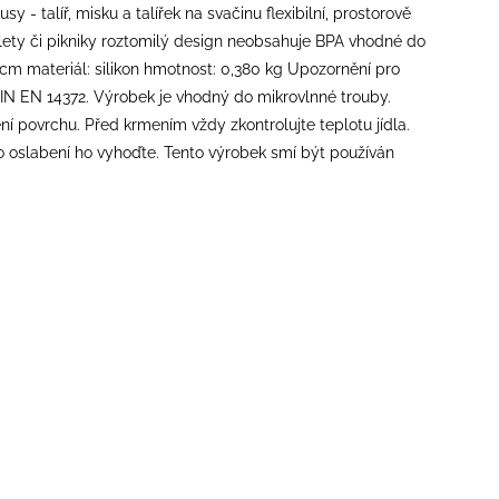
 - talíř, misku a talířek na svačinu flexibilní, prostorově
výlety či pikniky roztomilý design neobsahuje BPA vhodné do
cm materiál: silikon hmotnost: 0,380 kg Upozornění pro
IN EN 14372. Výrobek je vhodný do mikrovlnné trouby.
í povrchu. Před krmením vždy zkontrolujte teplotu jídla.
 oslabení ho vyhoďte. Tento výrobek smí být používán