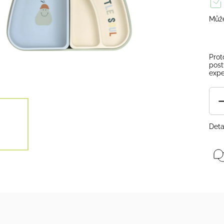
Může
Prot
post
expe
Deta