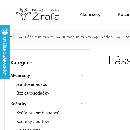
Akční sety
Kočár
Domů
/
Péče o miminko
/
Krmení miminka
/
Nádobí
/
Läs
Läss
Kategorie
Akční sety
S autosedačkou
Bez autosedačky
Kočárky
Kočárky kombinované
Kočárky sportovní