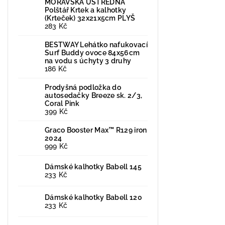
MORAVSKÁ ÚSTŘEDNA
Polštář Krtek a kalhotky
(Krteček) 32x21x5cm PLYŠ
283 Kč
BESTWAY Lehátko nafukovací
Surf Buddy ovoce 84x56cm
na vodu s úchyty 3 druhy
186 Kč
Prodyšná podložka do
autosedačky Breeze sk. 2/3,
Coral Pink
399 Kč
Graco Booster Max™ R129 iron
2024
999 Kč
Dámské kalhotky Babell 145
233 Kč
Dámské kalhotky Babell 120
233 Kč