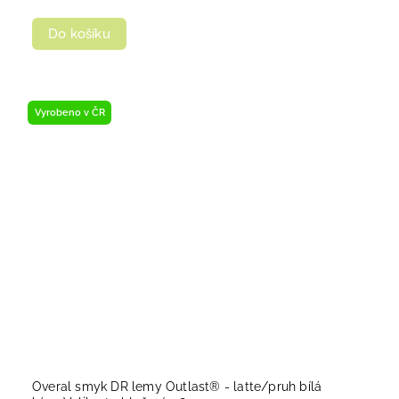
Do košíku
Vyrobeno v ČR
Overal smyk DR lemy Outlast® - latte/pruh bílá