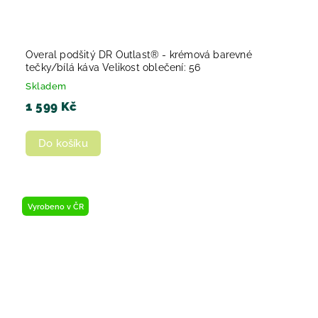
Overal podšitý DR Outlast® - krémová barevné
tečky/bílá káva Velikost oblečení: 56
Skladem
1 599 Kč
Do košíku
Vyrobeno v ČR