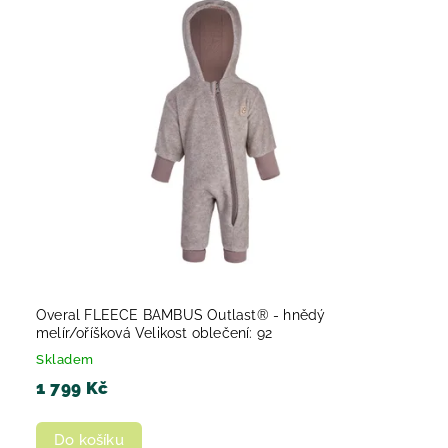
Nejprodávanější
Abecedně
Overal FLEECE BAMBUS Outlast® - hnědý
melír/oříšková Velikost oblečení: 92
Skladem
1 799 Kč
Do košíku