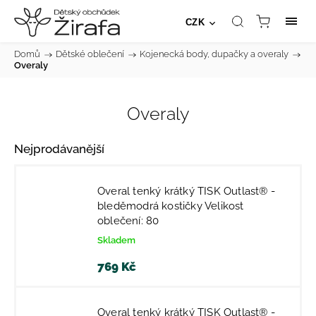
CZK
Domů
/
Dětské oblečení
/
Kojenecká body, dupačky a overaly
/
Overaly
Overaly
Nejprodávanější
Overal tenký krátký TISK Outlast® -
bleděmodrá kostičky Velikost
oblečení: 80
Skladem
769 Kč
Overal tenký krátký TISK Outlast® -