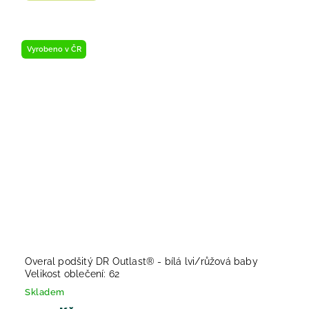
Vyrobeno v ČR
Overal podšitý DR Outlast® - bílá lvi/růžová baby
Velikost oblečení: 62
Skladem