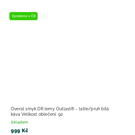
Vyrobeno v ČR
Overal smyk DR lemy Outlast® - latte/pruh bílá
káva Velikost oblečení: 92
Skladem
999 Kč