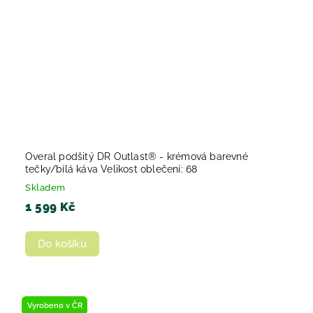
Overal podšitý DR Outlast® - krémová barevné
tečky/bílá káva Velikost oblečení: 68
Skladem
1 599 Kč
Do košíku
Vyrobeno v ČR