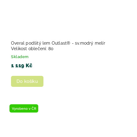
Overal podšitý lem Outlast® - sv.modrý melír
Velikost oblečení: 80
Skladem
1 119 Kč
Do košíku
Vyrobeno v ČR