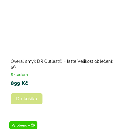
Overal smyk DR Outlast® - latte Velikost oblečení:
56
Skladem
899 Kč
Do košíku
Vyrobeno v ČR