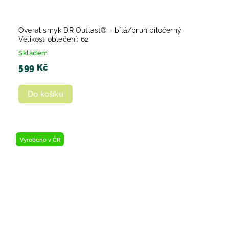
Overal smyk DR Outlast® - bílá/pruh bíločerný
Velikost oblečení: 62
Skladem
599 Kč
Do košíku
Vyrobeno v ČR