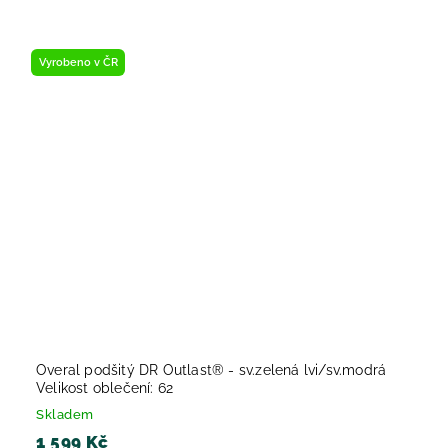
Vyrobeno v ČR
Overal podšitý DR Outlast® - sv.zelená lvi/sv.modrá
Velikost oblečení: 62
Skladem
1 599 Kč