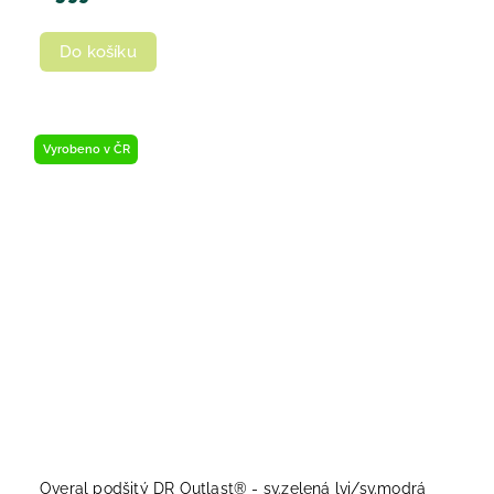
Do košíku
Vyrobeno v ČR
Overal podšitý DR Outlast® - sv.zelená lvi/sv.modrá