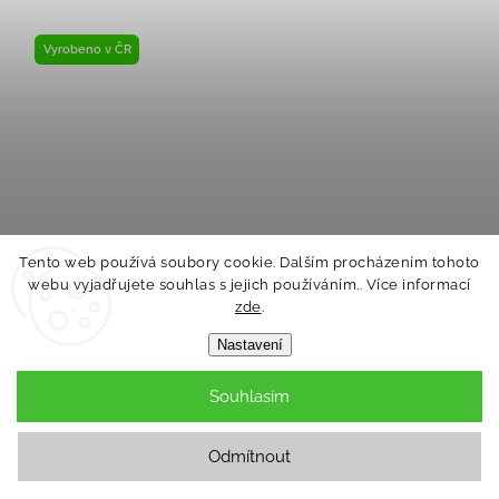
Vyrobeno v ČR
Tento web používá soubory cookie. Dalším procházením tohoto
webu vyjadřujete souhlas s jejich používáním.. Více informací
zde
.
Nastavení
Overal smyk DR Outlast® - latte Velikost oblečení:
Souhlasím
68
Skladem
Odmítnout
899 Kč