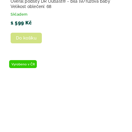
Overal podšitý DR Outlast® - bílá lvi/růžová baby
Velikost oblečení: 68
Skladem
1 599 Kč
Do košíku
Vyrobeno v ČR