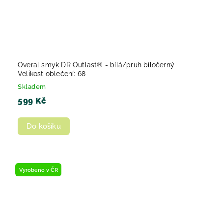
Overal smyk DR Outlast® - bílá/pruh bíločerný
Velikost oblečení: 68
Skladem
599 Kč
Do košíku
Vyrobeno v ČR