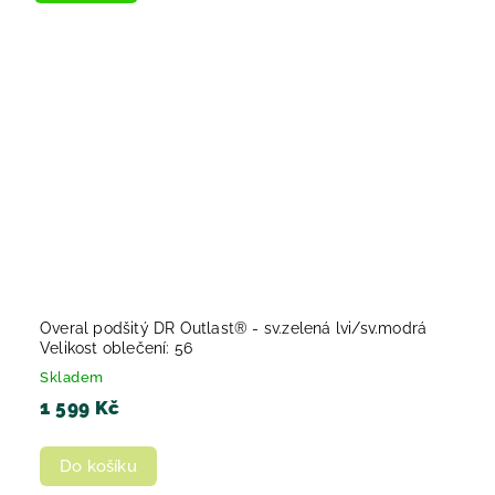
Overal podšitý DR Outlast® - sv.zelená lvi/sv.modrá
Velikost oblečení: 56
Skladem
1 599 Kč
Do košíku