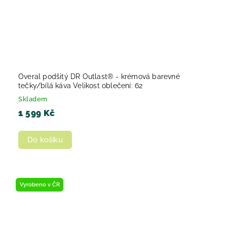
Overal podšitý DR Outlast® - krémová barevné
tečky/bílá káva Velikost oblečení: 62
Skladem
1 599 Kč
Do košíku
Vyrobeno v ČR