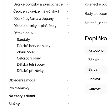
Dětské ponožky a punčocháče
Kojenecké bod
Čepice, rukavice, nákrčníky |
Body lze zapn
Dětská pyžama a župany
Materiál je 10
Dětské holínky a pláštěnky
Dětská obuv
Doplňko
Sandály
Dětské boty do vody
Kategorie
:
Zimní obuv
Celoroční obuv
Záruka
:
Dětská letní obuv
Barva
:
Dětské přezůvky
Pohlaví
:
Oblečení a móda
Pro maminky
Velikost
:
Na cesty s dětmi
Služby