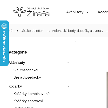
Akční sety
Kočár
Domů
/
Dětské oblečení
/
Kojenecká body, dupačky a overaly
/
Kategorie
Akční sety
S autosedačkou
Bez autosedačky
Kočárky
Kočárky kombinované
Kočárky sportovní