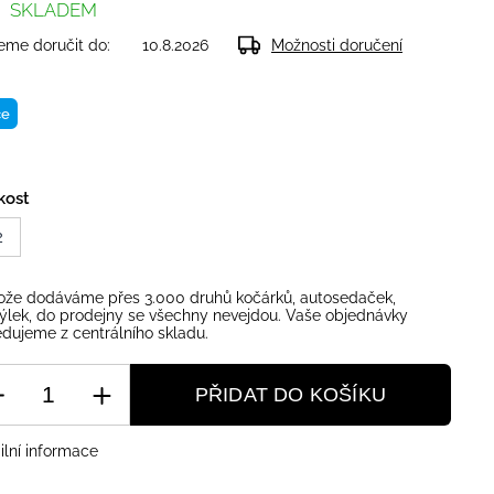
SKLADEM
me doručit do:
10.8.2026
Možnosti doručení
ce
kost
2
ože dodáváme přes 3.000 druhů kočárků, autosedaček,
ýlek, do prodejny se všechny nevejdou. Vaše objednávky
dujeme z centrálního skladu.
PŘIDAT DO KOŠÍKU
ilní informace