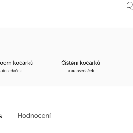
oom kočárků
Čištění kočárků
autosedaček
a autosedaček
Hodnocení
s