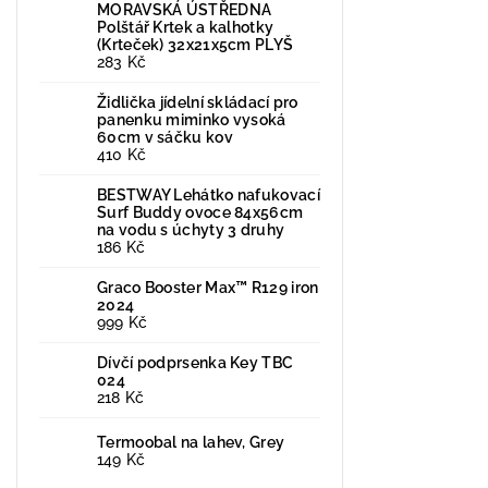
MORAVSKÁ ÚSTŘEDNA
Polštář Krtek a kalhotky
(Krteček) 32x21x5cm PLYŠ
283 Kč
Židlička jídelní skládací pro
panenku miminko vysoká
60cm v sáčku kov
410 Kč
BESTWAY Lehátko nafukovací
Surf Buddy ovoce 84x56cm
na vodu s úchyty 3 druhy
186 Kč
Graco Booster Max™ R129 iron
2024
999 Kč
Dívčí podprsenka Key TBC
024
218 Kč
Termoobal na lahev, Grey
149 Kč