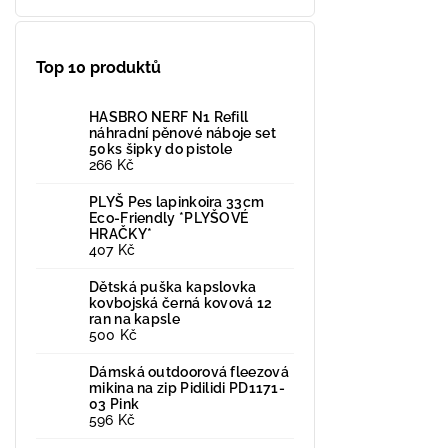
Top 10 produktů
HASBRO NERF N1 Refill
náhradní pěnové náboje set
50ks šipky do pistole
266 Kč
PLYŠ Pes lapinkoira 33cm
Eco-Friendly *PLYŠOVÉ
HRAČKY*
407 Kč
Dětská puška kapslovka
kovbojská černá kovová 12
ran na kapsle
500 Kč
Dámská outdoorová fleezová
mikina na zip Pidilidi PD1171-
03 Pink
596 Kč