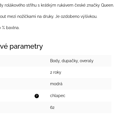
y rolákového střihu s krátkým rukávem české značky Queen.
out mezi nožičkami na druky. Je ozdobeno výšivkou.
0 % bavlna.
vé parametry
Body, dupačky, overaly
2 roky
modrá
chlapec
?
62