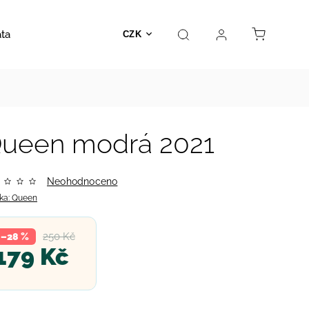
ata
Autosedačky
Hračky
Prodejna
Kontakt
CZK
Queen modrá 2021
Neohodnoceno
ka:
Queen
250 Kč
–28 %
179 Kč