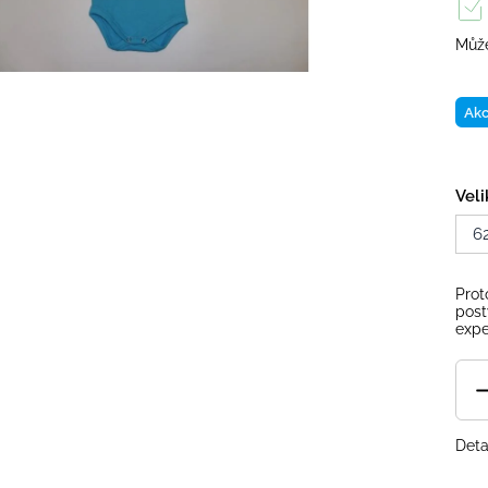
Může
Ak
Veli
6
Prot
post
expe
Deta