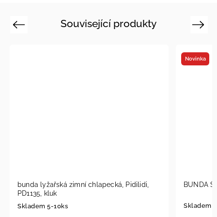
Související produkty
Previous
Next
Novinka
bunda lyžařská zimní chlapecká, Pidilidi,
BUNDA SO
PD1135, kluk
Skladem u
Skladem 5-10ks