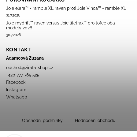
Joie elara™ + ramble XL raven proti Joie Vinca™ + ramble XL
31.7.2026
Joie mydrift™ raven versus Joie litetrax™ pro tofee oba
modely 2026
30.7.2026
KONTAKT
Adamcová Zuzana
obchod
@
zirafa-shop.cz
+420 777 765 525
Facebook
Instagram
Whatsapp
Obchodní podmínky
Hodnocení obchodu