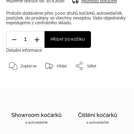
Můžeme doručit do:
10.8.2026
Možnosti doručení
Protože dodáváme přes 3.000 druhů kočárků, autosedaček,
postýlek, do prodejny se všechny nevejdou. Vaše objednávky
expedujeme z centrálního skladu.
PŘIDAT DO KOŠÍKU
Detailní informace
Zeptat se
Hlídat
Sdílet
Showroom kočárků
Čištění kočárků
a autosedaček
a autosedaček