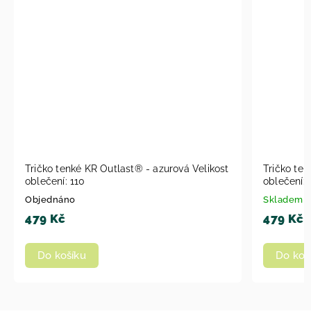
Tričko tenké KR Outlast® - azurová Velikost
Tričko ten
oblečení: 110
oblečení: 
Objednáno
Skladem
479 Kč
479 Kč
Do košíku
Do koš