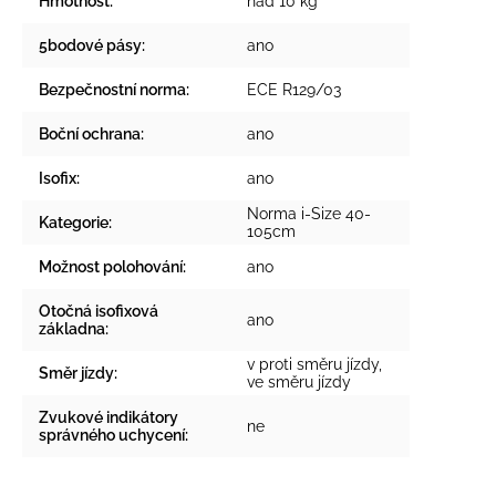
Hmotnost
:
nad 10 kg
5bodové pásy
:
ano
Bezpečnostní norma
:
ECE R129/03
Boční ochrana
:
ano
Isofix
:
ano
Norma i-Size 40-
Kategorie
:
105cm
Možnost polohování
:
ano
Otočná isofixová
ano
základna
:
v proti směru jízdy,
Směr jízdy
:
ve směru jízdy
Zvukové indikátory
ne
správného uchycení
: