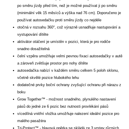
po směru jízdy před tím, než je možné používat ji po směru
(minimální věk 15 měsíců a výška nad 76 cm). Doporučeno je
používat autosedačku proti směru jízdy co nejdéle
otočná v rozsahu 360°, což výrazně usnadňuje nastupování a
vystupování dítěte
aktivátor otáčení je umístěn v pozici, která je pro rodiče
snadno dosažitelná
čelní vzpěra umožňuje velmi pevnou fixaci autosedačky v autě
a zároveň zvětšuje prostor pro nohy dítěte
autosedačka nabízí v každém směru celkem 5 poloh sklonu,
včetně skvělé pozice hlubokého lehu
dodatečné prvky boční ochrany zvyšující ochranu při nárazu z
boku
Grow Together™ - možnost snadného, plynulého nastavení
pásů do jedné ze 6 pozic bez nutnosti provlékání pásů
vícedílná vnitřní vložka umožňuje nalezení ideální pozice pro
malého pasažéra
Tri-Protect™ - hlavová opěrka se skládá ze 3 vrstev různých