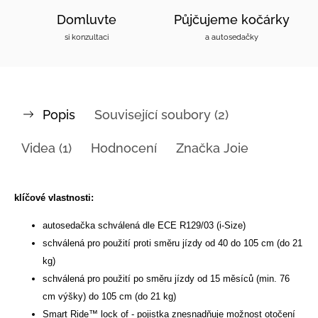
Domluvte
Půjčujeme kočárky
si konzultaci
a autosedačky
Popis
Související soubory (2)
Videa (1)
Hodnocení
Značka
Joie
klíčové vlastnosti:
autosedačka schválená dle ECE R129/03 (i-Size)
schválená pro použití proti směru jízdy od 40 do 105 cm (do 21
kg)
schválená pro použití po směru jízdy od 15 měsíců (min. 76
cm výšky) do 105 cm (do 21 kg)
Smart Ride™ lock of - pojistka znesnadňuje možnost otočení