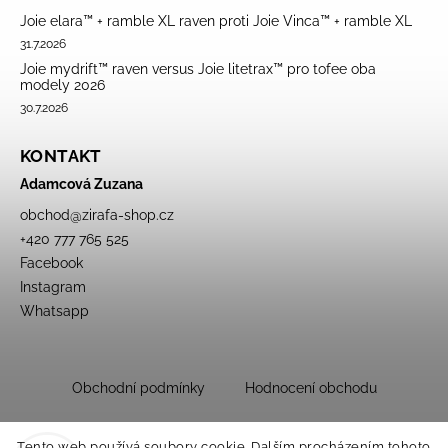
Joie elara™ + ramble XL raven proti Joie Vinca™ + ramble XL
31.7.2026
Joie mydrift™ raven versus Joie litetrax™ pro tofee oba
modely 2026
30.7.2026
KONTAKT
Adamcová Zuzana
obchod
@
zirafa-shop.cz
+420 777 765 525
Facebook
Instagram
Whatsapp
Obchodní podmínky
Hodnocení obchodu
Tento web používá soubory cookie. Dalším procházením tohoto