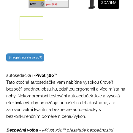
ZDARMA
S registrací sleva 10%
autosedačka
i-Pivot 360™
Tato otočná autosedačka vám nabídne vysokou úroveň
bezpečí, snadnou obsluhu, zdařilou ergonomii a více místa na
nohy. Nekompromisní testování autosedaček Joie a vysoká
efektivita výroby umožňuje přinášet na trh dostupné, ale
zároveň velmi kvalitní a bezpečné autosedačky s
bezkonkurenčním poměrem cena/výkon.
Bezpečná volba
- I-Pivot 360™ přesahuje bezpečnostní