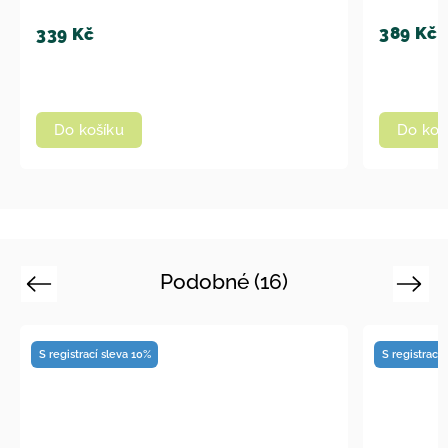
389 Kč
Do košíku
Podobné (16)
Previous
Next
S registrací sleva 10%