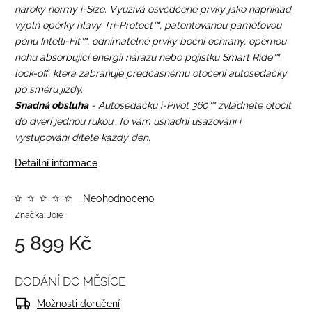
nároky normy i-Size. Využívá osvědčené prvky jako například
výplň opěrky hlavy Tri-Protect™, patentovanou paměťovou
pěnu Intelli-Fit™, odnímatelné prvky boční ochrany, opěrnou
nohu absorbující energii nárazu nebo pojistku Smart Ride™
lock-off, která zabraňuje předčasnému otočení autosedačky
po směru jízdy.
Snadná obsluha
- Autosedačku i-Pivot 360™ zvládnete otočit
do dveří jednou rukou. To vám usnadní usazování i
vystupování dítěte každý den.
Detailní informace
Neohodnoceno
Značka:
Joie
5 899 Kč
DODÁNÍ DO MĚSÍCE
Možnosti doručení