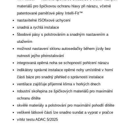
materiálů pro špičkovou ochranu hlavy při nárazu, včetně
patentované paměťové pěny Intelli-Fit™
nastavitelné ISOfixové uchycení
snadná a rychlá instalace
5bodové pásy s polstrováním a snadným nastavením a
utažením
možnost nastavení sklonu autosedačky během jízdy bez
nutnosti jejího přeinstalování
integrovaná opěrná noha se schopností pohlcení nárazu
indikátory správné instalace opěrné nohy umístěné v horní
části báze pro snadný přehled o správnosti instalace
ventilace zajišťuje příjemné klima v horkých dnech
robustní skořepina ze špičkových materiálů pro maximální
ochranu dítěte
skvělé materiály a polstrování pro maximální pohodlí dítěte
veškeré látkové části lze snadno sundat a vyprat v pračce
vítěz testu ADAC 5/2025