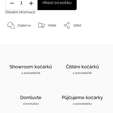
PŘIDAT DO KOŠÍKU
Detailní informace
Zeptat se
Hlídat
Sdílet
Showroom kočárků
Čištění kočárků
a autosedaček
a autosedaček
Domluvte
Půjčujeme kočárky
si konzultaci
a autosedačky