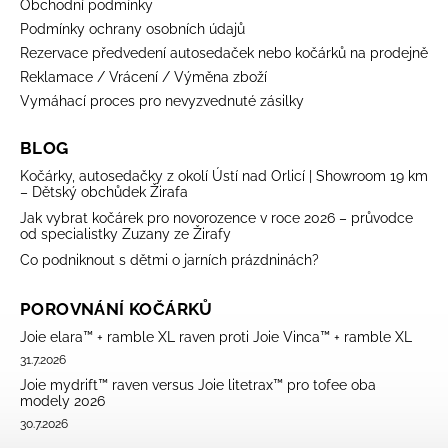
Obchodní podmínky
Podmínky ochrany osobních údajů
Rezervace předvedení autosedaček nebo kočárků na prodejně
Reklamace / Vrácení / Výměna zboží
Vymáhací proces pro nevyzvednuté zásilky
BLOG
Kočárky, autosedačky z okolí Ústí nad Orlicí | Showroom 19 km
– Dětský obchůdek Žirafa
Jak vybrat kočárek pro novorozence v roce 2026 – průvodce
od specialistky Zuzany ze Žirafy
Co podniknout s dětmi o jarních prázdninách?
POROVNÁNÍ KOČÁRKŮ
Joie elara™ + ramble XL raven proti Joie Vinca™ + ramble XL
31.7.2026
Joie mydrift™ raven versus Joie litetrax™ pro tofee oba
modely 2026
30.7.2026