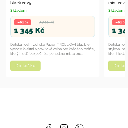
black 2025
mint 2025
Skladem
Skladem
–61 %
3 500 Kč
–61 %
1 345 Kč
1 34
Dětská jídelní židlička Patron TROLL Owl black je
Dětská jídel
vysoce kvalitní a praktická volba pro každého rodiče,
stylová, be
který hledá bezpečné a pohodlné místo pro...
kteří hledají
Do košíku
Do koš
Facebook
Instagram
Whatsapp