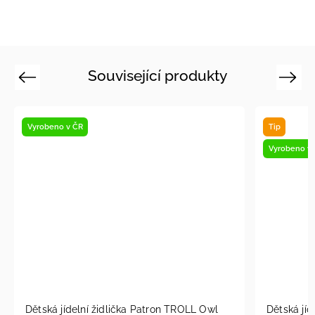
Související produkty
Previous
Next
Vyrobeno v ČR
Tip
Vyrobeno v
Dětská jídelní židlička Patron TROLL Owl
Dětská jíd