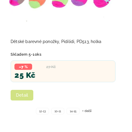
Dětské barevné ponožky, Pidilidi, PD513, holka
Skladem 5-10ks
–7 %
27 Kč
25 Kč
Detail
+ další
12-13
10-11
14-15