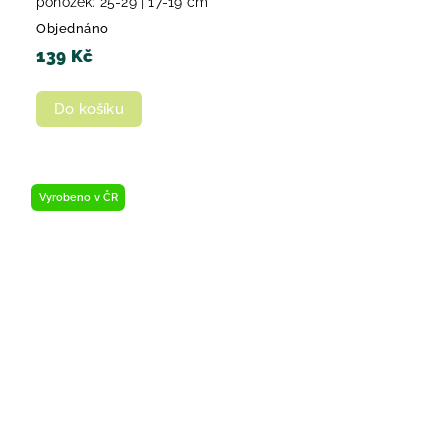
ponožek: 25-29 | 17-19 cm
Objednáno
139 Kč
Do košíku
Vyrobeno v ČR