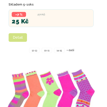
Skladem 5-10ks
–7 %
27 Kč
25 Kč
Detail
+ další
12-13
10-11
14-15