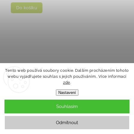
Do košíku
Tento web používá soubory cookie. Dalším procházením tohoto
webu vyjadřujete souhlas s jejich používáním.. Více informací
zde
.
Nastavení
Souhlasím
Odmítnout
Ponožky dětské nízké Outlast® - bílá Velikost
ponožek: 20-24 | 14-16 cm