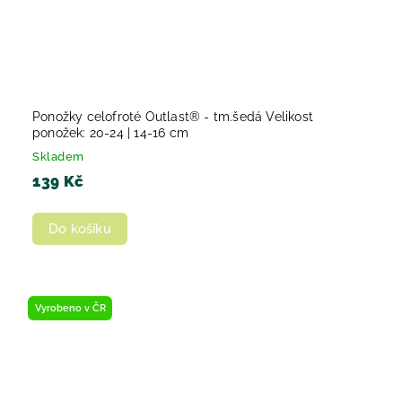
Ponožky celofroté Outlast® - tm.šedá Velikost
ponožek: 20-24 | 14-16 cm
Skladem
139 Kč
Do košíku
Vyrobeno v ČR