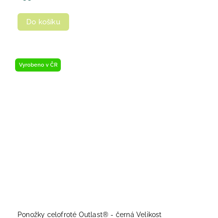
Do košíku
Vyrobeno v ČR
Ponožky celofroté Outlast® - černá Velikost