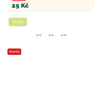
25 Kč
Detail
12-13
10-11
14-15
Novinka