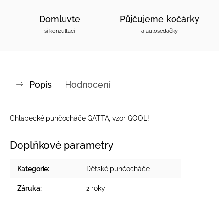
Domluvte
Půjčujeme kočárky
si konzultaci
a autosedačky
Popis
Hodnocení
Chlapecké punčocháče GATTA, vzor GOOL!
Doplňkové parametry
Kategorie
:
Dětské punčocháče
Záruka
:
2 roky