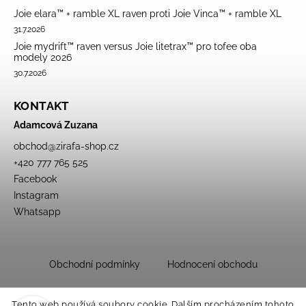
Joie elara™ + ramble XL raven proti Joie Vinca™ + ramble XL
31.7.2026
Joie mydrift™ raven versus Joie litetrax™ pro tofee oba
modely 2026
30.7.2026
KONTAKT
Adamcová Zuzana
obchod
@
zirafa-shop.cz
+420 777 765 525
Facebook
Instagram
Whatsapp
Obchodní podmínky
Hodnocení obchodu
Tento web používá soubory cookie. Dalším procházením tohoto