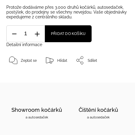
Protože dodáváme přes 3.000 druhů kočárků, autosedaček,
postýlek, do prodejny se všechny nevejdou. Vaše objednávky
expedujeme z centrálního skladu.
PŘIDAT DO KOŠÍKU
Detailní informace
Zeptat se
Hlídat
Sdílet
Showroom kočárků
Čištění kočárků
a autosedaček
a autosedaček