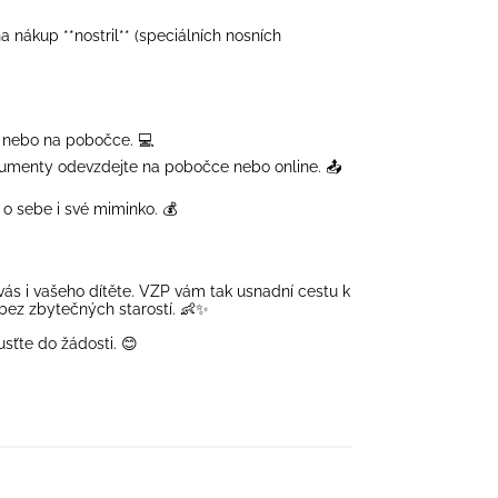
 nákup **nostril** (speciálních nosních
P nebo na pobočce. 💻
okumenty odevzdejte na pobočce nebo online. 📤
o sebe i své miminko. 💰
vás i vašeho dítěte. VZP vám tak usnadní cestu k
bez zbytečných starostí. 👶✨
sťte do žádosti. 😊