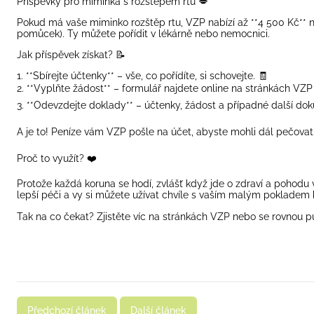
Příspěvky pro miminka s rozštěpem rtu 💋
Pokud má vaše miminko rozštěp rtu, VZP nabízí až **4 500 Kč** na
pomůcek). Ty můžete pořídit v lékárně nebo nemocnici.
Jak příspěvek získat? 📝
1. **Sbírejte účtenky** – vše, co pořídíte, si schovejte. 🧾
2. **Vyplňte žádost** – formulář najdete online na stránkách VZ
3. **Odevzdejte doklady** – účtenky, žádost a případné další d
A je to! Peníze vám VZP pošle na účet, abyste mohli dál pečovat 
Proč to využít? ❤️
Protože každá koruna se hodí, zvlášť když jde o zdraví a pohodu 
lepší péči a vy si můžete užívat chvíle s vaším malým pokladem 
Tak na co čekat? Zjistěte víc na stránkách VZP nebo se rovnou pu
Předchozí článek
Další článek