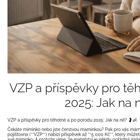
VZP a příspěvky pro tě
2025: Jak na 
VZP a příspěvky pro těhotné a po porodu 2025: Jak na ně? 🤰👶
Čekáte miminko nebo jste čerstvou maminkou? Pak pro vás mám
pojišťovna (**VZP**) nabízí příspěvek až **5 000 Kč**, který může
své miminko. A protože víme, že mateřství je někdy pořádná jízda