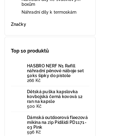
boxům
Náhradní díly k termoskám
Značky
Top 10 produktů
HASBRO NERF N1 Refill
náhradní pěnové náboje set
50ks šipky do pistole
266 Kč
Dětská puška kapslovka
kovbojská černá kovová 12
ran na kapsle
500 Kč
Dámská outdoorová fleezová
mikina na zip Pidilidi PD1171-
03 Pink
596 Kč