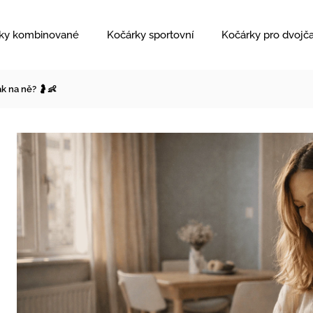
ky kombinované
Kočárky sportovní
Kočárky pro dvojč
k na ně? 🤰👶