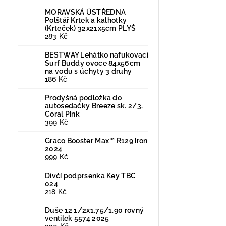
MORAVSKÁ ÚSTŘEDNA
Polštář Krtek a kalhotky
(Krteček) 32x21x5cm PLYŠ
283 Kč
BESTWAY Lehátko nafukovací
Surf Buddy ovoce 84x56cm
na vodu s úchyty 3 druhy
186 Kč
Prodyšná podložka do
autosedačky Breeze sk. 2/3,
Coral Pink
399 Kč
Graco Booster Max™ R129 iron
2024
999 Kč
Dívčí podprsenka Key TBC
024
218 Kč
Duše 12 1/2x1,75/1,90 rovný
ventilek 5574 2025