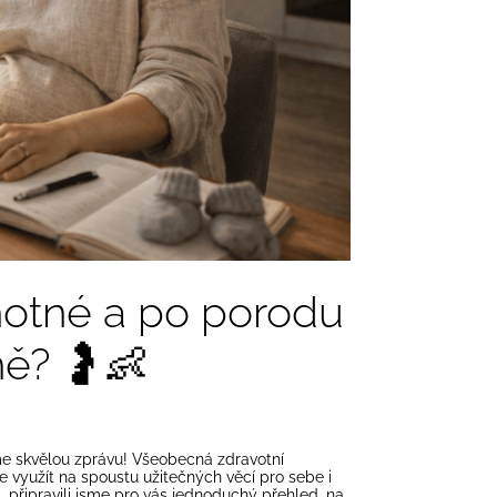
hotné a po porodu
ně? 🤰👶
e skvělou zprávu! Všeobecná zdravotní
te využít na spoustu užitečných věcí pro sebe i
, připravili jsme pro vás jednoduchý přehled, na