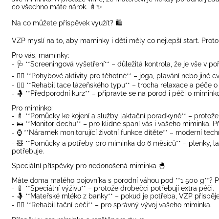
co všechno máte nárok. 🍼✨
Na co můžete příspěvek využít? 🛍️
VZP myslí na to, aby maminky i děti měly co nejlepší start. Prot
Pro vás, maminky:
- 🩺 **Screeningová vyšetření** – důležitá kontrola, že je vše v po
- 🧘‍♀️ **Pohybové aktivity pro těhotné** – jóga, plavání nebo jiné c
- 💆‍♀️ **Rehabilitace lázeňského typu** – trocha relaxace a péče o
- 🤱 **Předporodní kurz** – připravte se na porod i péči o miminko
Pro miminko:
- 🍼 **Pomůcky ke kojení a služby laktační poradkyně** – protože
- 🛌 **Monitor dechu** – pro klidné spaní vás i vašeho miminka. P
- ⌚ **Náramek monitorující životní funkce dítěte** – moderní techn
- 🧸 **Pomůcky a potřeby pro miminka do 6 měsíců** – plenky, la
potřebuje.
Speciální příspěvky pro nedonošená miminka 🐣
Máte doma malého bojovníka s porodní váhou pod **1 500 g**? Pa
- 🍼 **Speciální výživu** – protože drobečci potřebují extra péči.
- 🤱 **Mateřské mléko z banky** – pokud je potřeba, VZP přispěje
- 🏋️‍♀️ **Rehabilitační péči** – pro správný vývoj vašeho miminka.