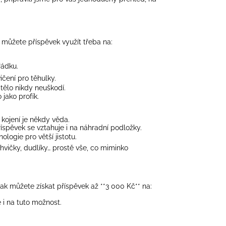
o můžete příspěvek využít třeba na:
řádku.
vičení pro těhulky.
 tělo nikdy neuškodí.
 jako profík.
 kojení je někdy věda.
říspěvek se vztahuje i na náhradní podložky.
ologie pro větší jistotu.
hvičky, dudlíky… prostě vše, co miminko
k můžete získat příspěvek až **3 000 Kč** na:
 i na tuto možnost.