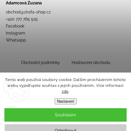
Adamcová Zuzana
obchod
@
zirafa-shop.cz
+420 777 765 525
Facebook
Instagram
Whatsapp
Obchodní podmínky
Hodnocení obchodu
Tento web používá soubory cookie. Dalším procházením tohoto
webu vyjadřujete souhlas s jejich používáním.. Více informací
zde
.
Nastavení
Souhlasím
Copyright 2026
Dětský obchůdek Žirafa
. Všechna práva vyhrazena.
Upravit nastavení cookies
Odmítnout