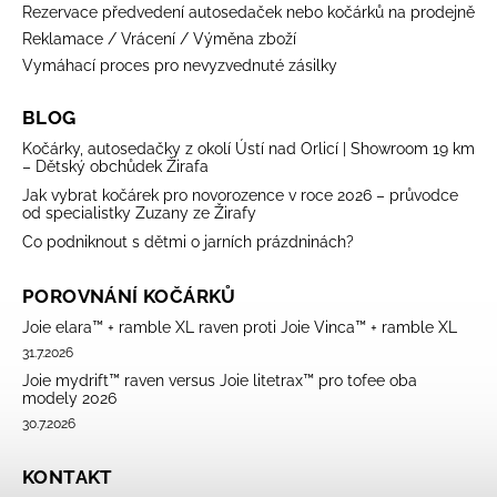
Rezervace předvedení autosedaček nebo kočárků na prodejně
Reklamace / Vrácení / Výměna zboží
Vymáhací proces pro nevyzvednuté zásilky
BLOG
Kočárky, autosedačky z okolí Ústí nad Orlicí | Showroom 19 km
– Dětský obchůdek Žirafa
Jak vybrat kočárek pro novorozence v roce 2026 – průvodce
od specialistky Zuzany ze Žirafy
Co podniknout s dětmi o jarních prázdninách?
POROVNÁNÍ KOČÁRKŮ
Joie elara™ + ramble XL raven proti Joie Vinca™ + ramble XL
31.7.2026
Joie mydrift™ raven versus Joie litetrax™ pro tofee oba
modely 2026
30.7.2026
KONTAKT