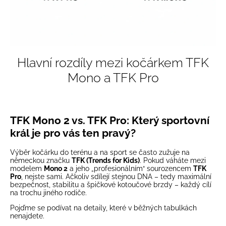
Hlavní rozdíly mezi kočárkem TFK
Mono a TFK Pro
TFK Mono 2 vs. TFK Pro: Který sportovní
král je pro vás ten pravý?
Výběr kočárku do terénu a na sport se často zužuje na
německou značku
TFK (Trends for Kids)
. Pokud váháte mezi
modelem
Mono 2
a jeho „profesionálním“ sourozencem
TFK
Pro
, nejste sami. Ačkoliv sdílejí stejnou DNA – tedy maximální
bezpečnost, stabilitu a špičkové kotoučové brzdy – každý cílí
na trochu jiného rodiče.
Pojďme se podívat na detaily, které v běžných tabulkách
nenajdete.