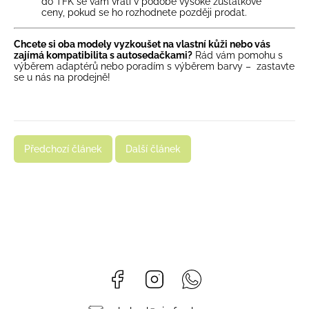
do TFK se vám vrátí v podobě vysoké zůstatkové
ceny, pokud se ho rozhodnete později prodat.
Chcete si oba modely vyzkoušet na vlastní kůži nebo vás
zajímá kompatibilita s autosedačkami?
Rád vám pomohu s
výběrem adaptérů nebo poradím s výběrem barvy – zastavte
se u nás na prodejně!
Předchozí článek
Další článek
Facebook
Instagram
Whatsapp