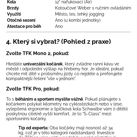
Kola
12" nafukovací (Air)
Brzdy
Kotoučové Weber s ručním ovládáním
Využití
Město, les, lehký jogging
Otočné sezení
Ano (u kombi jednotky)
Atestace pro běh
Ano
4. Který si vybrat? (Pohled z praxe)
Zvolte TFK Mono 2, pokud:
Hledáte
univerzální kočárek
, který zvládne ranní kávu ve
městě i odpolední výšlap na hřebeny hor. Je ideální, pokud
chcete mít dítě v protisměru jízdy co nejdéle a preferujete
kompaktnější řešení "vše v jednom".
Zvolte TFK Pro, pokud:
To s
běháním a sportem myslíte vážně
. Pokud plánujete s
kočárkem polykat kilometry na cyklostezkách nebo v lese,
vylepšená ergonomie a špičková kola Schwalbe vám (i dítěti)
poskytnou citelně vyšší komfort. Je to "S-Class" mezi
sportovními kočárky.
Tip od experta:
Oba kočárky mají nosnost až 34
kg, což je v této kategorii nadstandard. Investice