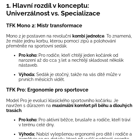
1. Hlavní rozdíl v konceptu:
Univerzálnost vs. Specializace
TFK Mono 2: Mistr transformace
Mono 2 je postaven na revoluční
kombi jednotce
. To znamená,
že máte jednu korbu, kterou pomocí zipů a polohování
přeměníte na sportovní sedák.
Pro koho:
Pro rodiče, kteří chtějí jeden kočárek od
narození až do cca 3 let a nechtějí skladovat několik
nástaveb.
Výhoda:
Sedák je otočný, takže na vás dítě může v
prvních měsících vidět.
TFK Pro: Ergonomie pro sportovce
Model Pro je evolucí klasického sportovního kočárku. Je
navržen s důrazem na
maximální komfort při běhu a dlouhých
trasách
.
Pro koho:
Pro aktivní běžce, bruslaře a rodiče, kteří tráví
v terénu celé dny.
Výhoda:
Nabízí vylepšenou ergonomii pro dítě i rodiče a
zaměřuje se na detaily, které při vyšší rychlosti oceníte.