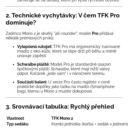
2. Technické vychytávky: V čem TFK Pro
dominuje?
Zatímco Mono 2 je skvělý "all-rounder", model
Pro
přidává
několik prémiových prvků:
Vylepšená rukojeť:
TFK Pro má ergonomicky tvarované
madlo z eko-kůže, které se lépe drží při běhu a méně
unavuje zápěstí.
Schwalbe pláště:
Model Pro je standardně osazen
špičkovými plášti
Schwalbe
, které mají nižší valivý
odpor. Kočárek „jede sám“ i v náročném terénu.
Součástí balení:
U verze Pro často najdete v ceně
praktické doplňky jako tašku na madlo (Smartphone
bag), kterou u Mono 2 musíte dokupovat.
3. Srovnávací tabulka: Rychlý přehled
Vlastnost
TFK Mono 2
Typ sedáku
Kombi jednotka (korba + sedák v jednom)