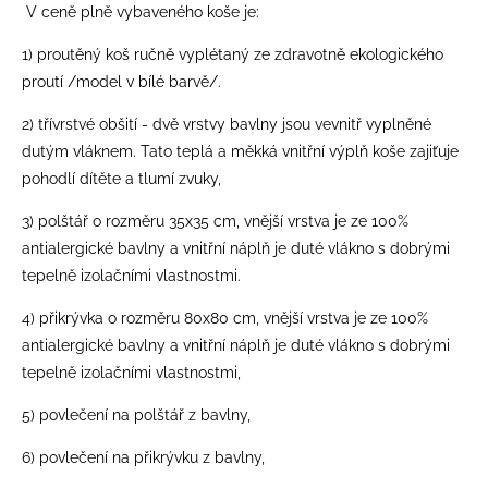
V ceně plně vybaveného koše je:
1) proutěný koš ručně vyplétaný ze zdravotně ekologického
proutí /model v bílé barvě/.
2) třívrstvé obšití - dvě vrstvy bavlny jsou vevnitř vyplněné
dutým vláknem. Tato teplá a měkká vnitřní výplň koše zajiťuje
pohodlí dítěte a tlumí zvuky,
3) polštář o rozměru 35x35 cm, vnější vrstva je ze 100%
antialergické bavlny a vnitřní náplň je duté vlákno s dobrými
tepelně izolačními vlastnostmi.
4) přikrývka o rozměru 80x80 cm, vnější vrstva je ze 100%
antialergické bavlny a vnitřní náplň je duté vlákno s dobrými
tepelně izolačními vlastnostmi,
5) povlečení na polštář z bavlny,
6) povlečení na přikrývku z bavlny,