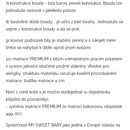
7) konstrukce boudy - bílá barva, pevné konstukce. Boudu lze
jednoduše nastavit v jakékoliv poloze.
8) bavlněné obšití boudy - je ušito z bílé bavlny. Jednoduše se
sejme z konstrukce boudy a dá se prát.
9) kovový podvozek bílý je stabilní, pevný a s rukojetí (není
třeba se nahýbat k dítěti oproti jiným košům).
10) matrace PREMIUM s bílým snímatelným pracím potahem
z vysoce jakostní stlačené pružné vlákniny, vhodná pro
alergiky, struktura materiálu zaručuje kvalitní provzdušnění
matrace, tlušťka matrace 4 cm.
Není v ceně koše a je možno doobjednat (u objednávky
připište do poznámky):
- vyměna matrace PREMIUM za matraci kokosovou (doplatek
499,-Kč),
Společnost MY SWEET BABY jako jediná v Evropě získala na