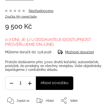
Neohodnoceno
Značka:
My sweet baby
9 500 Kč
0-7 DNÍ, JE-LI U DODAVATELE (DOSTUPNOST
PROVĚŘUJEME ON-LINE)
Můžeme doručit do:
13.8.2026
Možnosti doručení
Protože dodáváme přes 3.000 druhů kočárků, autosedaček,
postýlek, do prodejny se všechny nevejdou. Vaše objednávky
expedujeme z centrálního skladu.
PŘIDAT DO KOŠÍKU
Zeptat se
Hlídat
Sdílet