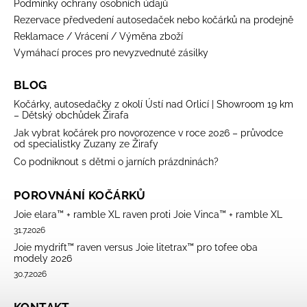
Podmínky ochrany osobních údajů
Rezervace předvedení autosedaček nebo kočárků na prodejně
Reklamace / Vrácení / Výměna zboží
Vymáhací proces pro nevyzvednuté zásilky
BLOG
Kočárky, autosedačky z okolí Ústí nad Orlicí | Showroom 19 km
– Dětský obchůdek Žirafa
Jak vybrat kočárek pro novorozence v roce 2026 – průvodce
od specialistky Zuzany ze Žirafy
Co podniknout s dětmi o jarních prázdninách?
POROVNÁNÍ KOČÁRKŮ
Joie elara™ + ramble XL raven proti Joie Vinca™ + ramble XL
31.7.2026
Joie mydrift™ raven versus Joie litetrax™ pro tofee oba
modely 2026
30.7.2026
KONTAKT