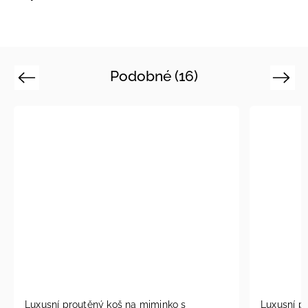
Podobné (16)
Previous
Next
Luxusní proutěný koš na miminko s
Luxusní p