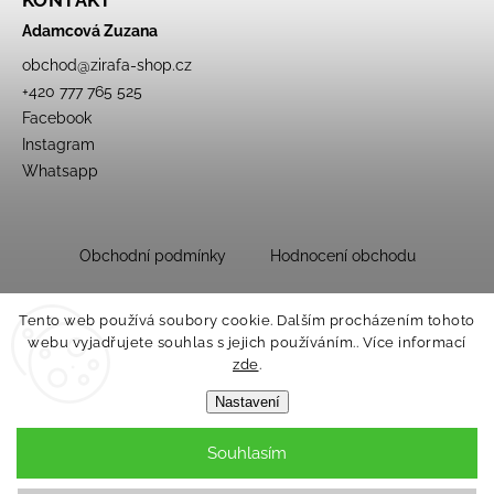
Adamcová Zuzana
obchod
@
zirafa-shop.cz
+420 777 765 525
Facebook
Instagram
Whatsapp
Obchodní podmínky
Hodnocení obchodu
Tento web používá soubory cookie. Dalším procházením tohoto
webu vyjadřujete souhlas s jejich používáním.. Více informací
zde
.
Nastavení
Souhlasím
Copyright 2026
Dětský obchůdek Žirafa
. Všechna práva vyhrazena.
Upravit nastavení cookies