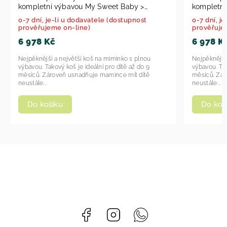
kompletní výbavou My Sweet Baby >
kompletní
varianta 58962-109 2025
varianta 
0-7 dní, je-li u dodavatele (dostupnost
0-7 dní, j
prověřujeme on-line)
prověřuje
6 978 Kč
6 978 K
Nejpěknější a největší koš na miminko s plnou
Nejpěknější
výbavou. Takový koš je ideální pro dítě až do 9
výbavou. Tak
měsíců. Zároveň usnadňuje mamince mít dítě
měsíců. Zár
neustále...
neustále...
Do košíku
Do koš
Facebook
Instagram
Whatsapp