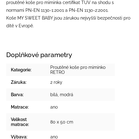
proutěné koše pro miminka certifikat TUV na shodu s
normami PN-EN 1130-1:2001 a PN-EN 1130-2:2001.
Koše MY SWEET BABY jsou zárukou nejvyšší bezpečnosti pro
dítě v Evropě.
Doplňkové parametry
Proutěné koše pro miminko
Kategorie
:
RETRO
Záruka
:
2 roky
Barva
:
bílá
,
modrá
Matrace
:
ano
Velikost
80 x 50 cm
matrace
:
Výbava
:
ano