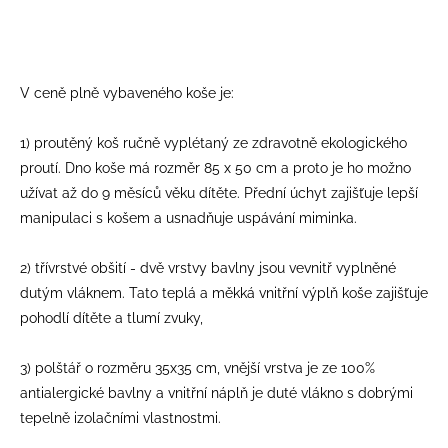
V ceně plně vybaveného koše je:
1) proutěný koš ručně vyplétaný ze zdravotně ekologického
proutí. Dno koše má rozměr 85 x 50 cm a proto je ho možno
užívat až do 9 měsíců věku dítěte. Přední úchyt zajišťuje lepší
manipulaci s košem a usnadňuje uspávání miminka.
2) třívrstvé obšití - dvě vrstvy bavlny jsou vevnitř vyplněné
dutým vláknem. Tato teplá a měkká vnitřní výplň koše zajišťuje
pohodlí dítěte a tlumí zvuky,
3) polštář o rozměru 35x35 cm, vnější vrstva je ze 100%
antialergické bavlny a vnitřní náplň je duté vlákno s dobrými
tepelně izolačními vlastnostmi.