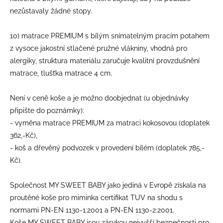
nezůstavaly žádné stopy.
10) matrace PREMIUM s bílým snímatelným pracím potahem
z vysoce jakostní stlačené pružné vlákniny, vhodná pro
alergiky, struktura materiálu zaručuje kvalitní provzdušnění
matrace, tlušťka matrace 4 cm.
Není v ceně koše a je možno doobjednat (u objednávky
připište do poznámky):
- vyměna matrace PREMIUM za matraci kokosovou (doplatek
362,-Kč),
- koš a dřevěný podvozek v provedení bílém (doplatek 785,-
Kč).
Společnost MY SWEET BABY jako jediná v Evropě získala na
proutěné koše pro miminka certifikat TUV na shodu s
normami PN-EN 1130-1:2001 a PN-EN 1130-2:2001.
Koše MY SWEET BABY jsou zárukou nejvyšší bezpečnosti pro