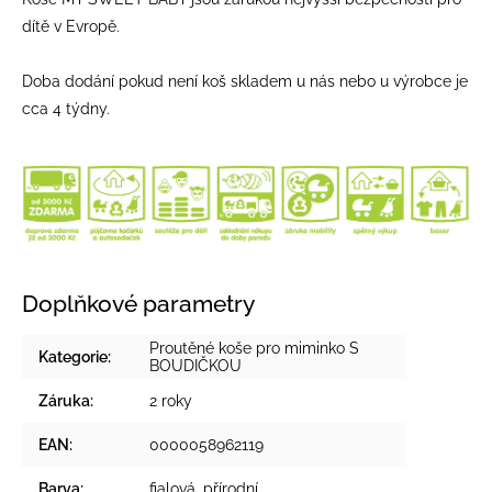
dítě v Evropě.
Doba dodání pokud není koš skladem u nás nebo u výrobce je
cca 4 týdny.
Doplňkové parametry
Proutěné koše pro miminko S
Kategorie
:
BOUDIČKOU
Záruka
:
2 roky
EAN
:
0000058962119
Barva
:
fialová
,
přírodní