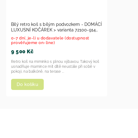
Bílý retro koš s bílým podvozkem - DOMÁCÍ
LUXUSNÍ KOČÁREK > varianta 72100-914
(modrá louka) 2026
0-7 dní, je-li u dodavatele (dostupnost
prověřujeme on-line)
9 500 Kč
Retro koš na miminko s plnou výbavou. Takový koš
usnadňuje mamince mít dítě neustále při sobě v
pokoji, na balkóně, na terase ...
Do košíku