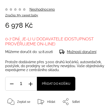
Neohodnoceno
Značka:
My sweet baby
6 978 Kč
0-7 DNÍ, JE-LI U DODAVATELE (DOSTUPNOST
PROVĚŘUJEME ON-LINE)
Můžeme doručit do:
12.8.2026
Možnosti doručení
Protože dodáváme přes 3.000 druhů kočárků, autosedaček,
postýlek, do prodejny se všechny nevejdou. Vaše objednávky
expedujeme z centrálního skladu.
PŘIDAT DO KOŠÍKU
Zeptat se
Hlídat
Sdílet