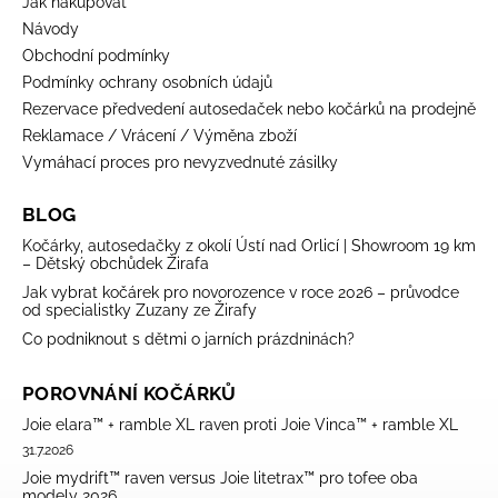
Jak nakupovat
Návody
Obchodní podmínky
Podmínky ochrany osobních údajů
Rezervace předvedení autosedaček nebo kočárků na prodejně
Reklamace / Vrácení / Výměna zboží
Vymáhací proces pro nevyzvednuté zásilky
BLOG
Kočárky, autosedačky z okolí Ústí nad Orlicí | Showroom 19 km
– Dětský obchůdek Žirafa
Jak vybrat kočárek pro novorozence v roce 2026 – průvodce
od specialistky Zuzany ze Žirafy
Co podniknout s dětmi o jarních prázdninách?
POROVNÁNÍ KOČÁRKŮ
Joie elara™ + ramble XL raven proti Joie Vinca™ + ramble XL
31.7.2026
Joie mydrift™ raven versus Joie litetrax™ pro tofee oba
modely 2026