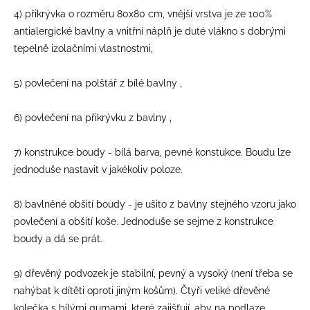
4) přikrývka o rozměru 80x80 cm, vnější vrstva je ze 100%
antialergické bavlny a vnitřní náplň je duté vlákno s dobrými
tepelně izolačními vlastnostmi,
5) povlečení na polštář z bílé bavlny ,
6) povlečení na přikrývku z bavlny ,
7) konstrukce boudy - bílá barva, pevné konstukce. Boudu lze
jednoduše nastavit v jakékoliv poloze.
8) bavlněné obšití boudy - je ušito z bavlny stejného vzoru jako
povlečení a obšití koše. Jednoduše se sejme z konstrukce
boudy a dá se prát.
9) dřevěný podvozek je stabilní, pevný a vysoký (není třeba se
nahýbat k dítěti oproti jiným košům). Čtyři veliké dřevěné
kolečka s bílými gumami, které zajišťují, aby na podlaze