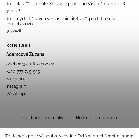
Joie elara™ + ramble XL raven proti Joie Vinca™ + ramble XL
31.7.2026
Joie mydrift™ raven versus Joie litetrax™ pro tofee oba
modely 2026
30.7.2026
KONTAKT
Adamcová Zuzana
obchod
@
zirafa-shop.cz
+420 777 765 525
Facebook
Instagram
Whatsapp
Obchodní podmínky
Hodnocení obchodu
Tento web používá soubory cookie. Dalším procházením tohoto