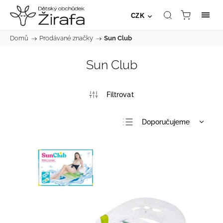
CZK
Domů
/
Prodávané značky
/
Sun Club
Sun Club
Doporučujeme
Nejlevnější
Nejdražší
Nejprodávanější
Abecedně