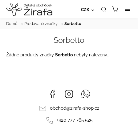
CZK
Domů
/
Prodávané značky
/
Sorbetto
Sorbetto
Žádné produkty značky
Sorbetto
nebyly nalezeny...
Facebook
Instagram
Whatsapp
obchod
@
zirafa-shop.cz
+420 777 765 525