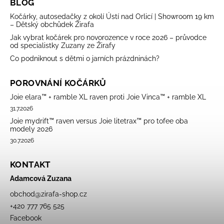
BLOG
Kočárky, autosedačky z okolí Ústí nad Orlicí | Showroom 19 km
– Dětský obchůdek Žirafa
Jak vybrat kočárek pro novorozence v roce 2026 – průvodce
od specialistky Zuzany ze Žirafy
Co podniknout s dětmi o jarních prázdninách?
POROVNÁNÍ KOČÁRKŮ
Joie elara™ + ramble XL raven proti Joie Vinca™ + ramble XL
31.7.2026
Joie mydrift™ raven versus Joie litetrax™ pro tofee oba
modely 2026
30.7.2026
KONTAKT
Adamcová Zuzana
obchod
@
zirafa-shop.cz
+420 777 765 525
Facebook