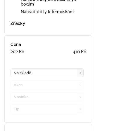
boxům
Náhradní díly k termoskám
Značky
Cena
202
Kč
410
Kč
Na skladě
3
Akce
0
Novinka
0
Tip
0