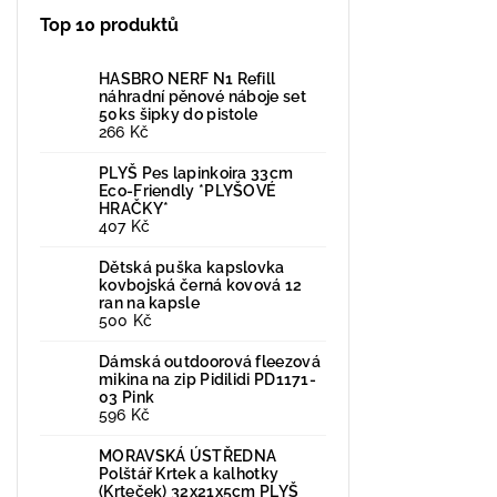
Top 10 produktů
HASBRO NERF N1 Refill
náhradní pěnové náboje set
50ks šipky do pistole
266 Kč
PLYŠ Pes lapinkoira 33cm
Eco-Friendly *PLYŠOVÉ
HRAČKY*
407 Kč
Dětská puška kapslovka
kovbojská černá kovová 12
ran na kapsle
500 Kč
Dámská outdoorová fleezová
mikina na zip Pidilidi PD1171-
03 Pink
596 Kč
MORAVSKÁ ÚSTŘEDNA
Polštář Krtek a kalhotky
(Krteček) 32x21x5cm PLYŠ