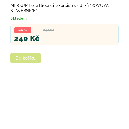
MERKUR F019 Broučci: Škorpion 93 dílků *KOVOVÁ
STAVEBNICE*
Skladem
–0 %
242 Kč
240 Kč
Do košíku