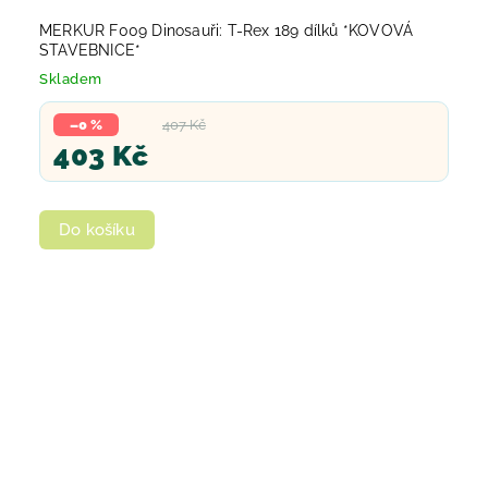
MERKUR F009 Dinosauři: T-Rex 189 dílků *KOVOVÁ
STAVEBNICE*
Skladem
–0 %
407 Kč
403 Kč
Do košíku