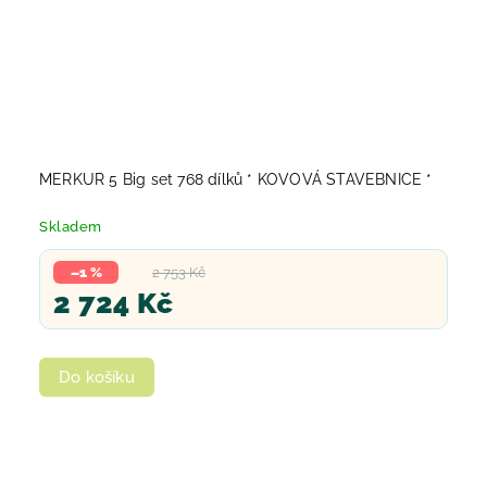
MERKUR 5 Big set 768 dílků * KOVOVÁ STAVEBNICE *
Skladem
–1 %
2 753 Kč
2 724 Kč
Do košíku