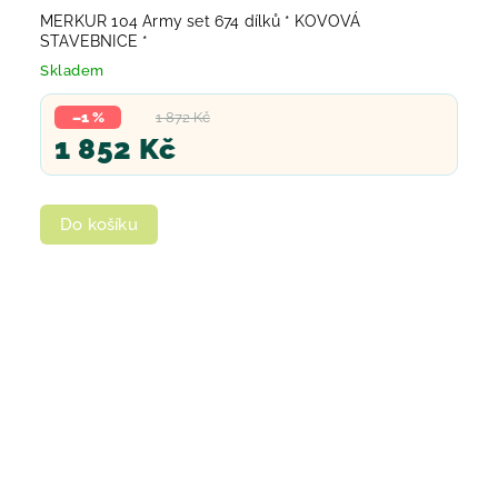
MERKUR 104 Army set 674 dílků * KOVOVÁ
STAVEBNICE *
Skladem
–1 %
1 872 Kč
1 852 Kč
Do košíku