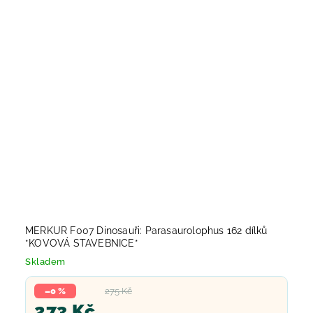
MERKUR F007 Dinosauři: Parasaurolophus 162 dílků
*KOVOVÁ STAVEBNICE*
Skladem
–0 %
275 Kč
273 Kč