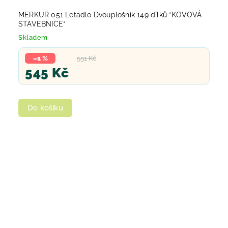
MERKUR 051 Letadlo Dvouplošník 149 dílků *KOVOVÁ
STAVEBNICE*
Skladem
–1 %
551 Kč
545 Kč
Do košíku