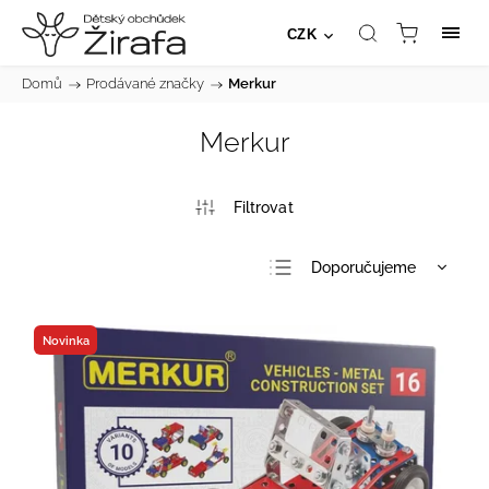
CZK
Domů
/
Prodávané značky
/
Merkur
Merkur
Doporučujeme
Nejlevnější
Nejdražší
Novinka
Nejprodávanější
Abecedně