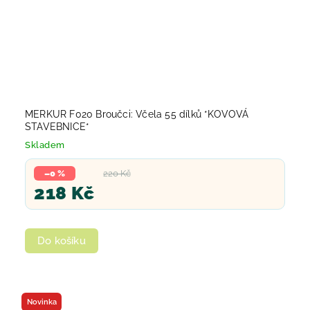
MERKUR F020 Broučci: Včela 55 dílků *KOVOVÁ
STAVEBNICE*
Skladem
–0 %
220 Kč
218 Kč
Do košíku
Novinka