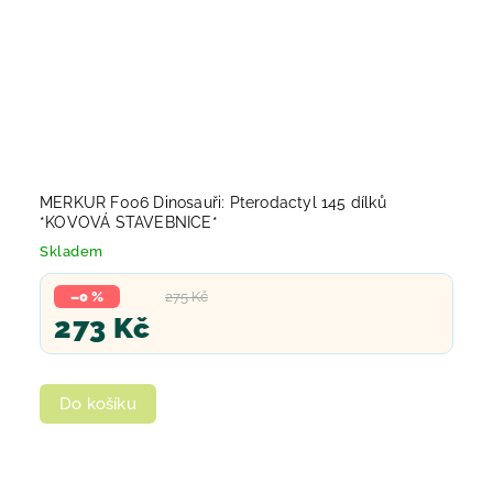
MERKUR F006 Dinosauři: Pterodactyl 145 dílků
*KOVOVÁ STAVEBNICE*
Skladem
–0 %
275 Kč
273 Kč
Do košíku