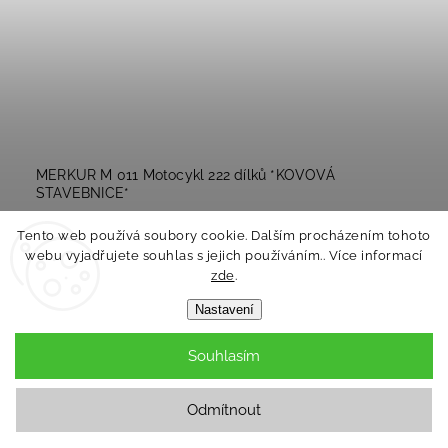
MERKUR M 011 Motocykl 222 dílků *KOVOVÁ
STAVEBNICE*
Skladem
Tento web používá soubory cookie. Dalším procházením tohoto
webu vyjadřujete souhlas s jejich používáním.. Více informací
–1 %
694 Kč
zde
.
687 Kč
Nastavení
Souhlasím
Do košíku
Odmítnout