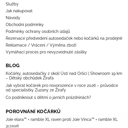
Služby
Jak nakupovat
Návody
Obchodní podmínky
Podmínky ochrany osobních údajů
Rezervace předvedení autosedaček nebo kočárků na prodejně
Reklamace / Vrácení / Výměna zboží
Vymáhací proces pro nevyzvednuté zásilky
BLOG
Kočárky, autosedačky z okolí Ústí nad Orlicí | Showroom 19 km
– Dětský obchůdek Žirafa
Jak vybrat kočárek pro novorozence v roce 2026 – průvodce
od specialistky Zuzany ze Žirafy
Co podniknout s dětmi o jarních prázdninách?
POROVNÁNÍ KOČÁRKŮ
Joie elara™ + ramble XL raven proti Joie Vinca™ + ramble XL
31.7.2026