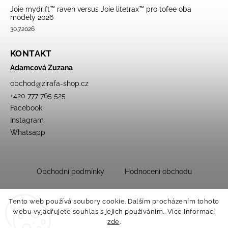
Joie mydrift™ raven versus Joie litetrax™ pro tofee oba
modely 2026
30.7.2026
KONTAKT
Adamcová Zuzana
obchod
@
zirafa-shop.cz
+420 777 765 525
Facebook
Instagram
Whatsapp
Obchodní podmínky
Hodnocení obchodu
Tento web používá soubory cookie. Dalším procházením tohoto
webu vyjadřujete souhlas s jejich používáním.. Více informací
zde
.