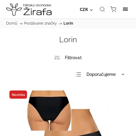
CZK
Domů
/
Prodávané značky
/
Lorin
Lorin
Doporučujeme
Nejlevnější
Nejdražší
Novinka
Nejprodávanější
Abecedně