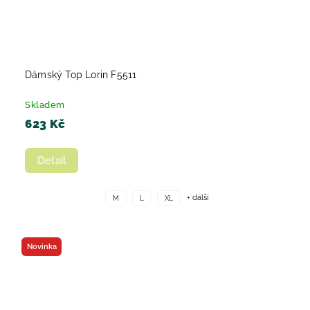
Dámský Top Lorin F5511
Skladem
623 Kč
Detail
+ další
M
L
XL
Novinka