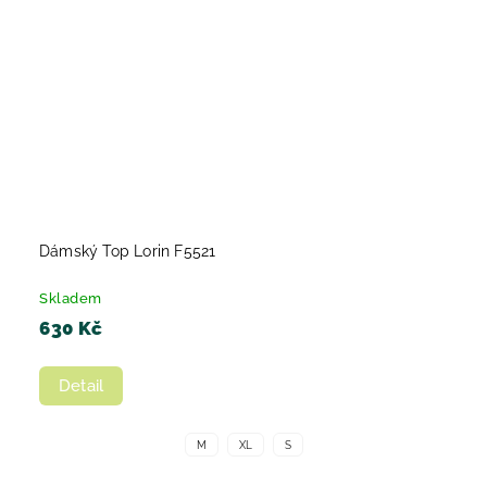
Dámský Top Lorin F5521
Skladem
630 Kč
Detail
M
XL
S