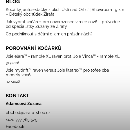
BLOG
Kočárky, autosedačky z okolí Ústí nad Orlicí | Showroom 19 km
– Dětský obchůdek Žirafa
Jak vybrat kočárek pro novorozence v roce 2026 – průvodce
od specialistky Zuzany ze Žirafy
Co podniknout s dětmi o jarních prázdninách?
POROVNÁNÍ KOČÁRKŮ
Joie elara™ + ramble XL raven proti Joie Vinca™ + ramble XL
31.7.2026
Joie mydrift™ raven versus Joie litetrax™ pro tofee oba
modely 2026
30.7.2026
KONTAKT
Adamcová Zuzana
obchod
@
zirafa-shop.cz
+420 777 765 525
Facebook