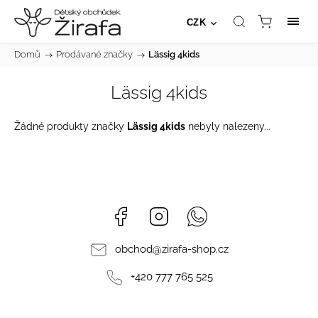
CZK
Domů
/
Prodávané značky
/
Lässig 4kids
Lässig 4kids
Žádné produkty značky
Lässig 4kids
nebyly nalezeny...
Facebook
Instagram
Whatsapp
obchod
@
zirafa-shop.cz
+420 777 765 525