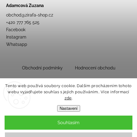
Adamcová Zuzana
obchod
@
zirafa-shop.cz
+420 777 765 525
Facebook
Instagram
Whatsapp
Obchodní podmínky
Hodnocení obchodu
Tento web používá soubory cookie. Dalším procházením tohoto
webu vyjadřujete souhlas s jejich používáním.. Více informací
zde
.
Nastavení
Souhlasím
Copyright 2026
Dětský obchůdek Žirafa
. Všechna práva vyhrazena.
Upravit nastavení cookies