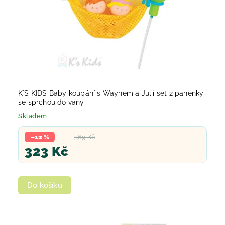
K´S KIDS Baby koupání s Waynem a Julií set 2 panenky
se sprchou do vany
Skladem
–12 %
369 Kč
323 Kč
Do košíku