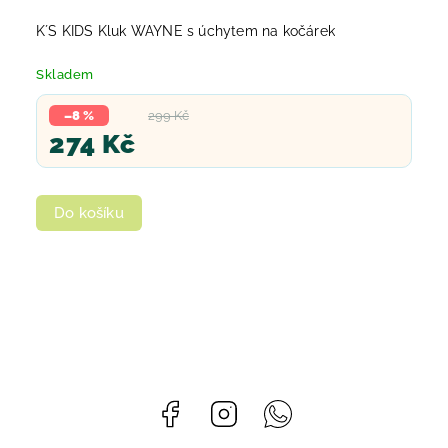
K´S KIDS Kluk WAYNE s úchytem na kočárek
Skladem
–8 %
299 Kč
274 Kč
Do košíku
Facebook
Instagram
Whatsapp