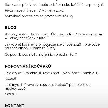
Rezervace předvedení autosedaček nebo kočárků na prodejně
Reklamace / Vrácení / Výměna zboží
Vymáhací proces pro nevyzvednuté zásilky
BLOG
Kočárky, autosedačky z okolí Ústí nad Orlicí | Showroom 19 km
– Dětský obchůdek Žirafa
Jak vybrat kočárek pro novorozence v roce 2026 – průvodce
od specialistky Zuzany ze Žirafy
Co podniknout s dětmi o jarních prázdninách?
POROVNÁNÍ KOČÁRKŮ
Joie elara™ + ramble XL raven proti Joie Vinca™ + ramble XL
31.7.2026
Joie mydrift™ raven versus Joie litetrax™ pro tofee oba
modely 2026
30.7.2026
KONTAKT