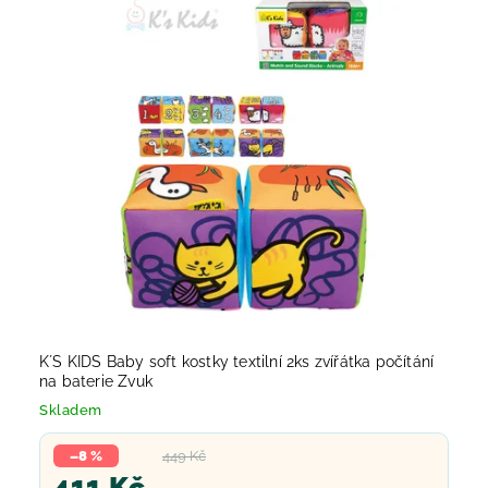
K´S KIDS Baby soft kostky textilní 2ks zvířátka počítání
na baterie Zvuk
Skladem
–8 %
449 Kč
411 Kč