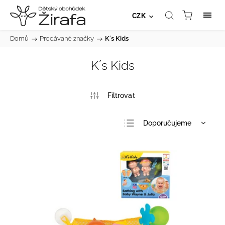
CZK
Domů
/
Prodávané značky
/
K´s Kids
K´s Kids
Doporučujeme
Nejlevnější
Nejdražší
Nejprodávanější
Abecedně