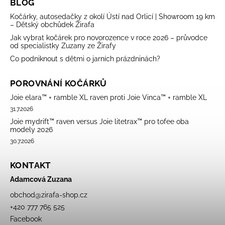
BLOG
Kočárky, autosedačky z okolí Ústí nad Orlicí | Showroom 19 km
– Dětský obchůdek Žirafa
Jak vybrat kočárek pro novorozence v roce 2026 – průvodce
od specialistky Zuzany ze Žirafy
Co podniknout s dětmi o jarních prázdninách?
POROVNÁNÍ KOČÁRKŮ
Joie elara™ + ramble XL raven proti Joie Vinca™ + ramble XL
31.7.2026
Joie mydrift™ raven versus Joie litetrax™ pro tofee oba
modely 2026
30.7.2026
KONTAKT
Adamcová Zuzana
obchod
@
zirafa-shop.cz
+420 777 765 525
Facebook