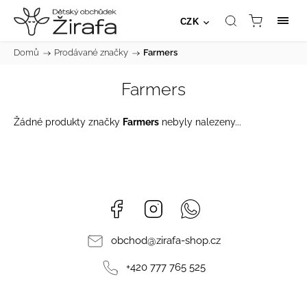
CZK
Domů
/
Prodávané značky
/
Farmers
Farmers
Žádné produkty značky
Farmers
nebyly nalezeny...
Facebook
Instagram
Whatsapp
obchod
@
zirafa-shop.cz
+420 777 765 525