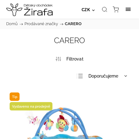
CZK
Domů
/
Prodávané značky
/
CARERO
CARERO
Doporučujeme
Nejlevnější
Nejdražší
Tip
Nejprodávanější
Vystaveno na prodejně
Abecedně