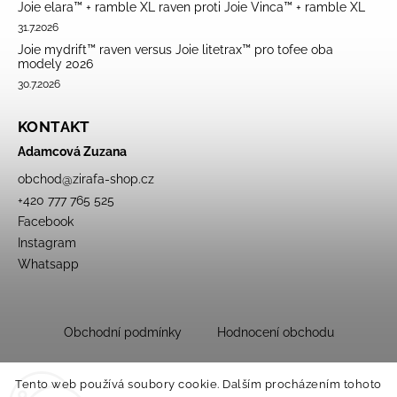
Joie elara™ + ramble XL raven proti Joie Vinca™ + ramble XL
31.7.2026
Joie mydrift™ raven versus Joie litetrax™ pro tofee oba
modely 2026
30.7.2026
KONTAKT
Adamcová Zuzana
obchod
@
zirafa-shop.cz
+420 777 765 525
Facebook
Instagram
Whatsapp
Obchodní podmínky
Hodnocení obchodu
Tento web používá soubory cookie. Dalším procházením tohoto