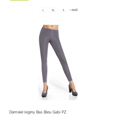
+ další
L
XL
S
Dámské legíny Bas Bleu Gabi PZ