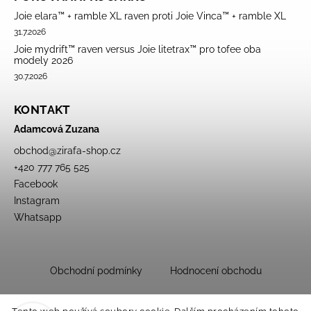
Joie elara™ + ramble XL raven proti Joie Vinca™ + ramble XL
31.7.2026
Joie mydrift™ raven versus Joie litetrax™ pro tofee oba
modely 2026
30.7.2026
KONTAKT
Adamcová Zuzana
obchod
@
zirafa-shop.cz
+420 777 765 525
Facebook
Instagram
Whatsapp
Obchodní podmínky
Hodnocení obchodu