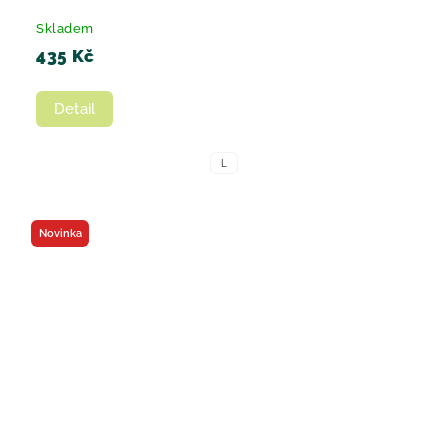
Skladem
435 Kč
Detail
L
Novinka