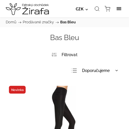
CZK
Domů
/
Prodávané značky
/
Bas Bleu
Bas Bleu
Doporučujeme
Nejlevnější
Nejdražší
Novinka
Nejprodávanější
Abecedně