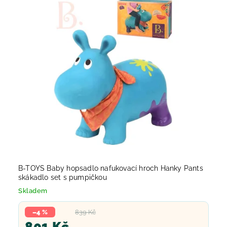
B-TOYS Baby hopsadlo nafukovací hroch Hanky Pants
skákadlo set s pumpičkou
Skladem
–4 %
839 Kč
801 Kč