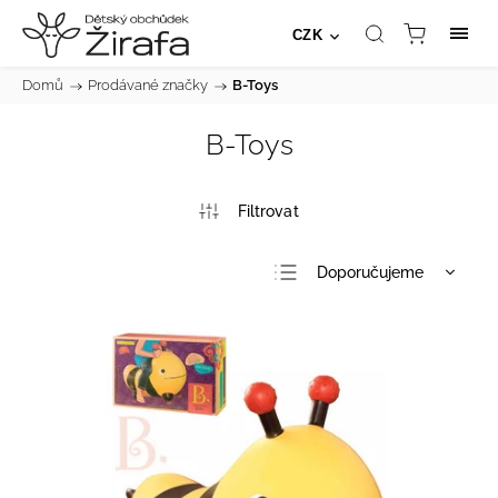
CZK
Domů
/
Prodávané značky
/
B-Toys
B-Toys
Doporučujeme
Nejlevnější
Nejdražší
Nejprodávanější
Abecedně