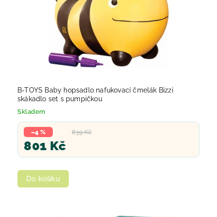
B-TOYS Baby hopsadlo nafukovací čmelák Bizzi
skákadlo set s pumpičkou
Skladem
–4 %
839 Kč
801 Kč
Do košíku