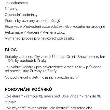
Jak nakupovat
Návody
Obchodní podmínky
Podmínky ochrany osobních údajů
Rezervace předvedení autosedaček nebo kočárků na prodejně
Reklamace / Vrácení / Výměna zboží
Vymáhací proces pro nevyzvednuté zásilky
BLOG
Kočárky, autosedačky z okolí Ústí nad Orlicí | Showroom 19 km
– Dětský obchůdek Žirafa
Jak vybrat kočárek pro novorozence v roce 2026 – průvodce
od specialistky Zuzany ze Žirafy
Co podniknout s dětmi o jarních prázdninách?
POROVNÁNÍ KOČÁRKŮ
Joie elara™ + ramble XL raven proti Joie Vinca™ + ramble XL
31.7.2026
Joie mydrift™ raven versus Joie litetrax™ pro tofee oba