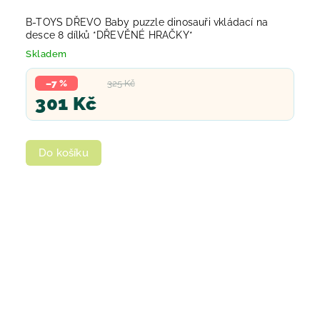
B-TOYS DŘEVO Baby puzzle dinosauři vkládací na
desce 8 dílků *DŘEVĚNÉ HRAČKY*
Skladem
–7 %
325 Kč
301 Kč
Do košíku