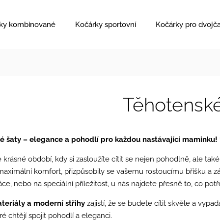
ky kombinované
Kočárky sportovní
Kočárky pro dvojč
Těhotenské
é šaty – elegance a pohodlí pro každou nastávající maminku!
e krásné období, kdy si zasloužíte cítit se nejen pohodlně, ale tak
aximální komfort, přizpůsobily se vašemu rostoucímu bříšku a zá
áce, nebo na speciální příležitost, u nás najdete přesně to, co potř
ateriály a moderní střihy
zajistí, že se budete cítit skvěle a vypad
é chtějí spojit pohodlí a eleganci.