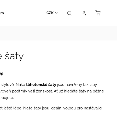
ata
Autosedačky
Hračky
Prodejna
Kontakt
CZK
 šaty
💖
é stylově. Naše
těhotenské šaty
jsou navrženy tak, aby
roveň podtrhly vaši ženskost. Ať už hledáte šaty na běžné
ebujete.
at ještě lépe. Naše šaty jsou ideální volbou pro nastávající