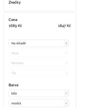
Značky
Cena
1689
Kč
1847
Kč
Na skladě
3
Akce
0
Novinka
0
Tip
0
Barva
bílá
1
modrá
1