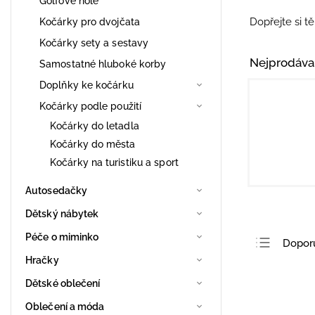
Golfové hole
Dopřejte si t
Kočárky pro dvojčata
Kočárky sety a sestavy
Nejprodáva
Samostatné hluboké korby
Doplňky ke kočárku
Kočárky podle použití
Kočárky do letadla
Kočárky do města
Kočárky na turistiku a sport
Autosedačky
Dětský nábytek
Péče o miminko
Dopor
Hračky
Nejlev
Dětské oblečení
Nejdra
Oblečení a móda
Nejpro