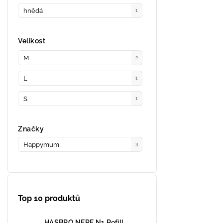
hnědá
1
Velikost
M
2
L
1
S
1
Značky
Happymum
3
Top 10 produktů
HASBRO NERF N1 Refill