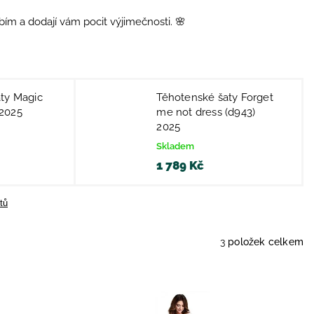
ím a dodají vám pocit výjimečnosti. 🌸
ty Magic
Těhotenské šaty Forget
2025
me not dress (d943)
2025
Skladem
1 789 Kč
tů
3
položek celkem