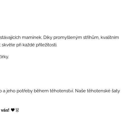
stávajících maminek. Díky promyšleným střihům, kvalitním
věle při každé příležitosti.
írky.
tělo a jeho potřeby během těhotenství. Naše těhotenské šaty
 vás!
🖤👗