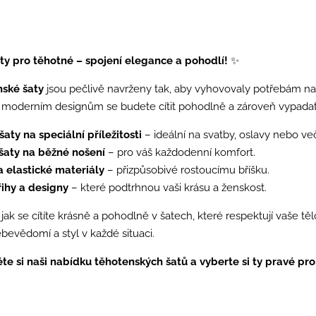
ty pro těhotné – spojení elegance a pohodlí!
✨
nské šaty
jsou pečlivě navrženy tak, aby vyhovovaly potřebám na
moderním designům se budete cítit pohodlně a zároveň vypadat sk
šaty na speciální příležitosti
– ideální na svatby, oslavy nebo več
šaty na běžné nošení
– pro váš každodenní komfort.
 elastické materiály
– přizpůsobivé rostoucímu bříšku.
řihy a designy
– které podtrhnou vaši krásu a ženskost.
, jak se cítíte krásně a pohodlně v šatech, které respektují vaše 
bevědomí a styl v každé situaci.
te si naši nabídku těhotenských šatů a vyberte si ty pravé pro