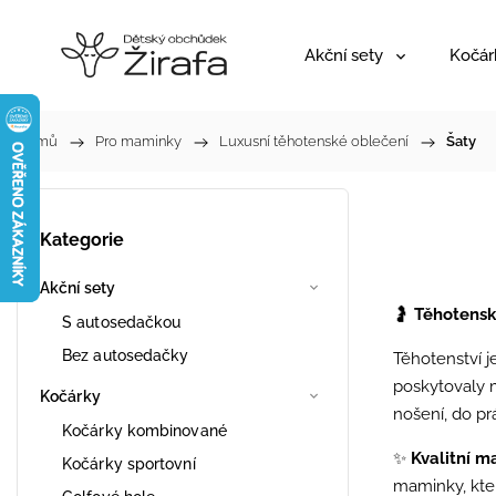
Akční sety
Kočár
Domů
/
Pro maminky
/
Luxusní těhotenské oblečení
/
Šaty
Kategorie
Akční sety
🤰
Těhotensk
S autosedačkou
Bez autosedačky
Těhotenství j
poskytovaly m
Kočárky
nošení, do pr
Kočárky kombinované
✨
Kvalitní m
Kočárky sportovní
maminky, kter