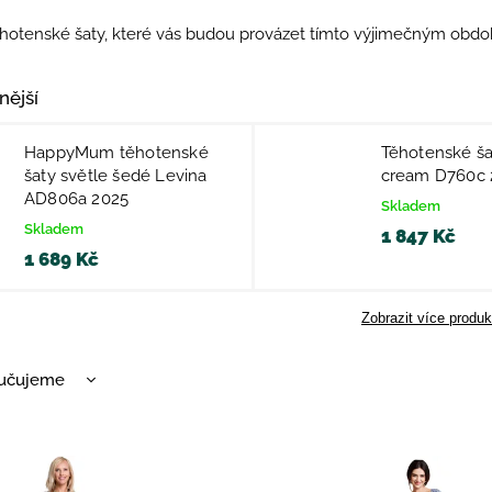
ěhotenské šaty, které vás budou provázet tímto výjimečným obdob
nější
HappyMum těhotenské
Těhotenské ša
šaty světle šedé Levina
cream D760c 
AD806a 2025
Skladem
Skladem
1 847 Kč
1 689 Kč
Zobrazit více produk
učujeme
nější
žší
dávanější