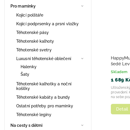
Pro maminky
Abece
Kojící polštáře
Kojící podprsenky a prsní vložky
Těhotenské pásy
Těhotenské kalhoty
Těhotenské svetry
HappyMum
Luxusní těhotenské oblečení
šedé Lev
Halenky
Skladem
Šaty
1 689 K
Těhotenské kalhotky a noční
Ultražensk
košilky
provedení. 
na sebe po
Těhotenské kabáty a bundy
Ostatní potřeby pro maminky
Detail
Těhotenské legíny
Na cesty s dětmi