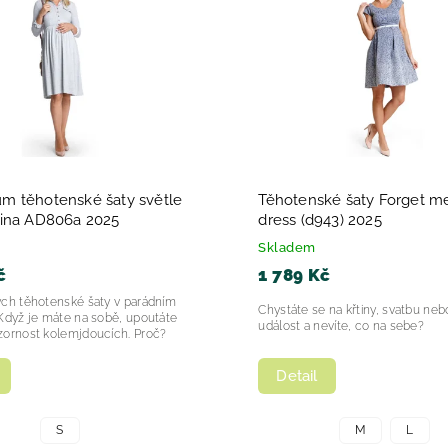
dně
 těhotenské šaty světle
Těhotenské šaty Forget m
ina AD806a 2025
dress (d943) 2025
Skladem
č
1 789 Kč
ých těhotenské šaty v parádním
Chystáte se na křtiny, svatbu neb
Když je máte na sobě, upoutáte
událost a nevíte, co na sebe?
zornost kolemjdoucích. Proč?
Detail
S
M
L