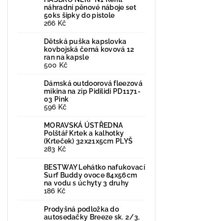
náhradní pěnové náboje set
50ks šipky do pistole
266 Kč
Dětská puška kapslovka
kovbojská černá kovová 12
ran na kapsle
500 Kč
Dámská outdoorová fleezová
mikina na zip Pidilidi PD1171-
03 Pink
596 Kč
MORAVSKÁ ÚSTŘEDNA
Polštář Krtek a kalhotky
(Krteček) 32x21x5cm PLYŠ
283 Kč
BESTWAY Lehátko nafukovací
Surf Buddy ovoce 84x56cm
na vodu s úchyty 3 druhy
186 Kč
Prodyšná podložka do
autosedačky Breeze sk. 2/3,