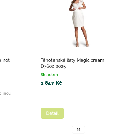
e not
Těhotenské šaty Magic cream
D760c 2025
Skladem
1 847 Kč
o jinou
Detail
M