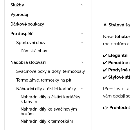
Služby
Výprodej
Dárkové poukazy
🌟
Stylové ša
Pro dospělé
Naše
těhote
Sportovní obuv
materiálům a 
Dámská obuv
✔️
Elegantní 
✔️
Pohodlné 
Nádobí a stolování
✔️
Prodyšné a
Svačinové boxy a dózy, termoobaly
✔️
Stylové st
Termolahve, termosky na pití
Představte si
Náhradní díly a čistící kartáčky
vám dodají se
Náhradní díly a čistící kartáčky
k lahvím
👉
Prohlédně
Náhradní díly ke svačinovým
boxům
Náhradní díly k termoskám