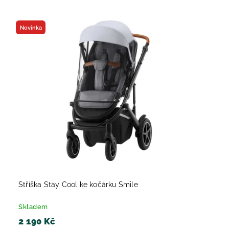
Nejlevnější
Nejdražší
Novinka
Nejprodávanější
Abecedně
Stříška Stay Cool ke kočárku Smile
Skladem
2 190 Kč