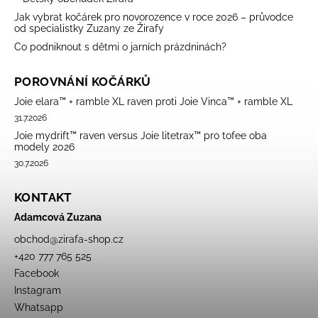
Jak vybrat kočárek pro novorozence v roce 2026 – průvodce
od specialistky Zuzany ze Žirafy
Co podniknout s dětmi o jarních prázdninách?
POROVNÁNÍ KOČÁRKŮ
Joie elara™ + ramble XL raven proti Joie Vinca™ + ramble XL
31.7.2026
Joie mydrift™ raven versus Joie litetrax™ pro tofee oba
modely 2026
30.7.2026
KONTAKT
Adamcová Zuzana
obchod
@
zirafa-shop.cz
+420 777 765 525
Facebook
Instagram
Whatsapp