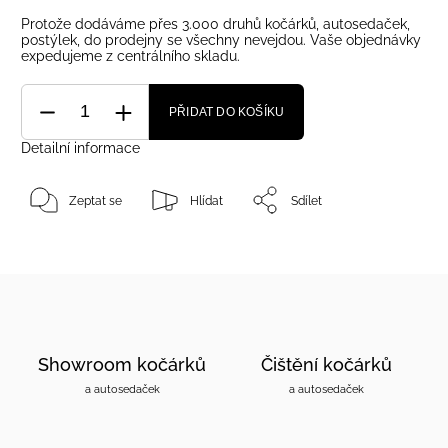
Protože dodáváme přes 3.000 druhů kočárků, autosedaček,
postýlek, do prodejny se všechny nevejdou. Vaše objednávky
expedujeme z centrálního skladu.
PŘIDAT DO KOŠÍKU
Detailní informace
Zeptat se
Hlídat
Sdílet
Showroom kočárků
Čištění kočárků
a autosedaček
a autosedaček