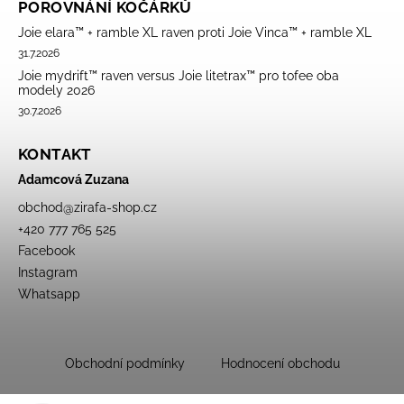
POROVNÁNÍ KOČÁRKŮ
Joie elara™ + ramble XL raven proti Joie Vinca™ + ramble XL
31.7.2026
Joie mydrift™ raven versus Joie litetrax™ pro tofee oba
modely 2026
30.7.2026
KONTAKT
Adamcová Zuzana
obchod
@
zirafa-shop.cz
+420 777 765 525
Facebook
Instagram
Whatsapp
Obchodní podmínky
Hodnocení obchodu