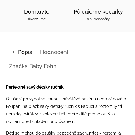
Domluvte
Půjčujeme kočárky
si konzultaci
a autosedačky
Popis
Hodnocení
Značka
Baby Fehn
Perfektně savý dětský ručník
Osušení po vydatné koupeli, návštěvě bazénu nebo zábavě při
koupání na pláži: savý dětský ručník s kapucí a roztomilými
obrázky zvířátek z kolekce Děti moře dítě jemně osuší a
ochrání před chladem a průvanem.
Děti se mohou do osušky bezpečně zachumlat - roztomilá