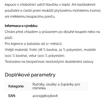
kapuce s chobotnicí udrží hlavičku v teple. Ani každodenní
používání a časté praní neublíží plyšovému mořskému tvorovi,
ani měkkému koupacímu ponču.
Informace o výrobku:
Chrání před chladem a průvanem po dlouhé koupeli nebo na
pláži.
Pro kojence a batolata od 0+ měsíců
Vnější materiál: froté (78 % bavlna, 22 % polyester), mušelín
(100 % bavlna), velur (100 % polyester).
Testováno na bezpečnost nezávislými zkušebními ústavy.
Doplňkové parametry
Ručníky, osušky a župánky pro
Kategorie
:
miminka
EAN
:
4001998058208